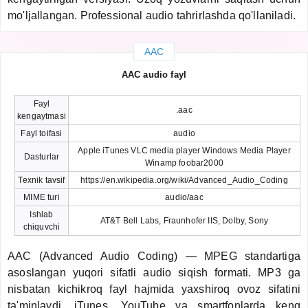
mo'ljallangan. Professional audio tahrirlashda qo'llaniladi.
AAC
AAC audio fayl
Fayl
.aac
kengaytmasi
Fayl toifasi
audio
Apple iTunes VLC media player Windows Media Player
Dasturlar
Winamp foobar2000
Texnik tavsif
https://en.wikipedia.org/wiki/Advanced_Audio_Coding
MIME turi
audio/aac
Ishlab
AT&T Bell Labs, Fraunhofer IIS, Dolby, Sony
chiquvchi
AAC (Advanced Audio Coding) — MPEG standartiga
asoslangan yuqori sifatli audio siqish formati. MP3 ga
nisbatan kichikroq fayl hajmida yaxshiroq ovoz sifatini
ta'minlaydi. iTunes, YouTube va smartfonlarda keng