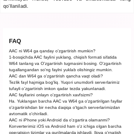
qo'llaniladi.
FAQ
AAC ni W64 ga qanday o'zgartirish mumkin?
1-bosqichda AAC faylini yuklang, chiqish formati sifatida
W64 tanlang va O'zgartirish tugmasini bosing. O'zgartirish
tugallangandan so'ng faylni yuklab olishingiz mumkin.
AAC dan W64 ga o'zgartirish qancha vaqt oladi?
Tezlik fayl hajmiga bog'liq. Yuqori unumdorli serverlarimiz
tufayli o'zgartirish imkon qadar tezda yakunlanadi.
AAC fayllarini onlayn o'zgartirish xavfsizmi?
Ha. Yuklangan barcha AAC va W64 ga o'zgartirilgan fayllar
o'zgartirishdan bir necha daqiqa o'tgach serverlarimizdan
avtomatik o'chiriladi.
AAC ni iPhone yoki Android da o'zgartira olamanmi?
Konverterimiz iOS va Android ham o'z ichiga olgan barcha
operatsion tizimlar va qurilmalarda ishlaydi. Ilova o'rnatish