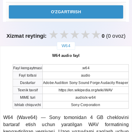
O'ZGARTIRISH
Xizmat reytingi:
0
(0 ovoz)
W64
закрыть
W64 audio fayl
Fayl kengaytmasi
.w64
Fayl toifasi
audio
Dasturlar
Adobe Audition Sony Sound Forge Audacity Reaper
Texnik tavsif
https://en.wikipedia.org/wiki/WAV
MIME turi
audio/x-w64
Ishlab chiquvchi
Sony Corporation
W64 (Wave64) — Sony tomonidan 4 GB cheklovini
bartaraf etish uchun yaratilgan WAV formatining
kengaytirilgan versiyasi. Uzoq yozuvlarni saqlash uchun