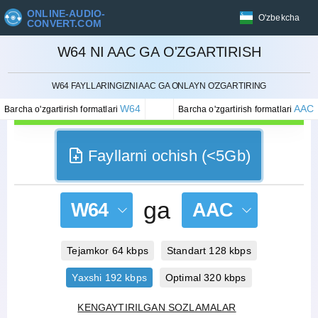
ONLINE-AUDIO-
O'zbekcha
CONVERT.COM
W64 NI AAC GA O'ZGARTIRISH
BEKOR QILISH
W64 FAYLLARINGIZNI AAC GA ONLAYN O'ZGARTIRING
W64
AAC
Barcha o'zgartirish formatlari
Barcha o'zgartirish formatlari
Fayllarni ochish (<5Gb)
ga
W64
AAC
Tejamkor 64 kbps
Standart 128 kbps
Yaxshi 192 kbps
Optimal 320 kbps
KENGAYTIRILGAN SOZLAMALAR