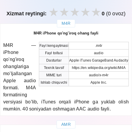
Xizmat reytingi:
0
(0 ovoz)
M4R
закрыть
M4R iPhone qo'ng'iroq ohang fayli
M4R —
Fayl kengaytmasi
.m4r
iPhone
Fayl toifasi
audio
qo'ng'iroq
Dasturlar
Apple iTunes GarageBand Audacity
ohanglariga
Texnik tavsif
https://en.wikipedia.org/wiki/M4A
mo'ljallangan
MIME turi
audio/x-m4r
Apple audio
Ishlab chiquvchi
Apple Inc.
formati. M4A
formatining
versiyasi bo'lib, iTunes orqali iPhone ga yuklab olish
mumkin. 40 soniyadan oshmagan AAC audio fayli.
AMR