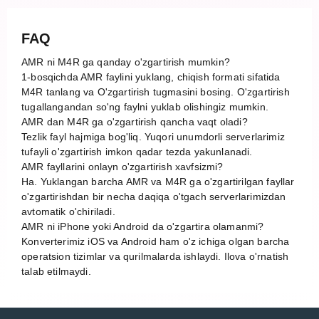
FAQ
AMR ni M4R ga qanday o'zgartirish mumkin?
1-bosqichda AMR faylini yuklang, chiqish formati sifatida
M4R tanlang va O'zgartirish tugmasini bosing. O'zgartirish
tugallangandan so'ng faylni yuklab olishingiz mumkin.
AMR dan M4R ga o'zgartirish qancha vaqt oladi?
Tezlik fayl hajmiga bog'liq. Yuqori unumdorli serverlarimiz
tufayli o'zgartirish imkon qadar tezda yakunlanadi.
AMR fayllarini onlayn o'zgartirish xavfsizmi?
Ha. Yuklangan barcha AMR va M4R ga o'zgartirilgan fayllar
o'zgartirishdan bir necha daqiqa o'tgach serverlarimizdan
avtomatik o'chiriladi.
AMR ni iPhone yoki Android da o'zgartira olamanmi?
Konverterimiz iOS va Android ham o'z ichiga olgan barcha
operatsion tizimlar va qurilmalarda ishlaydi. Ilova o'rnatish
talab etilmaydi.