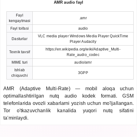
AMR audio fayl
Fayl
.amr
kengaytmasi
Fayl toifasi
audio
VLC media player Windows Media Player QuickTime
Dasturlar
Player Audacity
https://en.wikipedia.org/wiki/Adaptive_Multi-
Texnik tavsif
Rate_audio_codec
MIME turi
audio/amr
Ishlab
3GPP
chiquvchi
AMR (Adaptive Multi-Rate) — mobil aloqa uchun
optimallashtirilgan nutq audio kodek formati. GSM
telefonlarida ovozli xabarlarni yozish uchun mo'ljallangan.
Tor o'tkazuvchanlik kanalida yuqori nutq sifatini
ta'minlaydi.