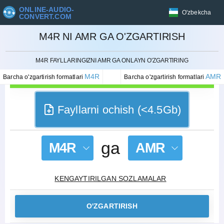
ONLINE-AUDIO-
O'zbekcha
CONVERT.COM
M4R NI AMR GA O'ZGARTIRISH
BEKOR QILISH
M4R FAYLLARINGIZNI AMR GA ONLAYN O'ZGARTIRING
M4R
AMR
Barcha o'zgartirish formatlari
Barcha o'zgartirish formatlari
Fayllarni ochish (<4.5Gb)
ga
M4R
AMR
KENGAYTIRILGAN SOZLAMALAR
O'ZGARTIRISH