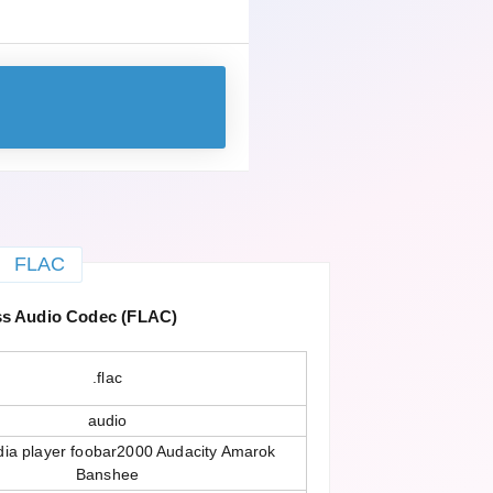
FLAC
ss Audio Codec (FLAC)
.flac
audio
ia player foobar2000 Audacity Amarok
Banshee