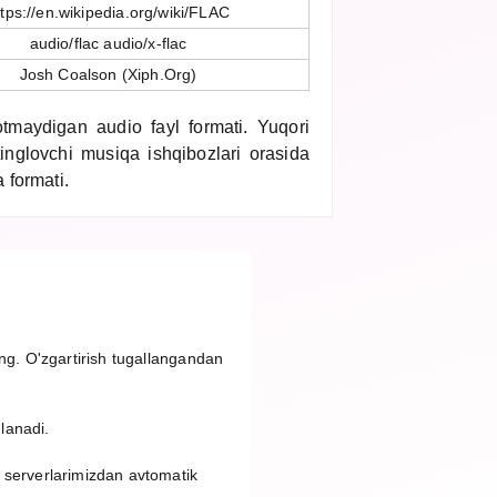
ttps://en.wikipedia.org/wiki/FLAC
audio/flac audio/x-flac
Josh Coalson (Xiph.Org)
otmaydigan audio fayl formati. Yuqori
tinglovchi musiqa ishqibozlari orasida
 formati.
ing. O'zgartirish tugallangandan
nlanadi.
 serverlarimizdan avtomatik