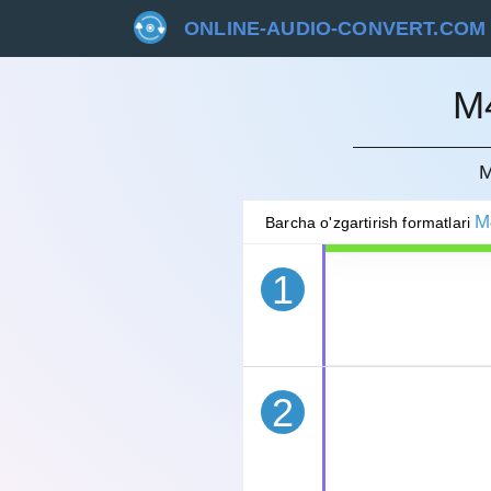
ONLINE-AUDIO-CONVERT.COM
M
BEKOR 
M
M
Barcha o'zgartirish formatlari
1
2