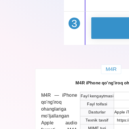
3
M4R
M4R iPhone qo'ng'iroq oh
M4R — iPhone
Fayl kengaytmasi
qo'ng'iroq
Fayl toifasi
ohanglariga
Dasturlar
Apple i
mo'ljallangan
Texnik tavsif
https:
Apple audio
MIME turi