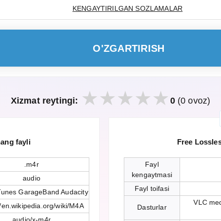
KENGAYTIRILGAN SOZLAMALAR
O'ZGARTIRISH
Xizmat reytingi:
0
(0 ovoz)
ang fayli
Free Lossle
.m4r
Fayl
kengaytmasi
audio
Fayl toifasi
Tunes GarageBand Audacity
VLC med
//en.wikipedia.org/wiki/M4A
Dasturlar
audio/x-m4r