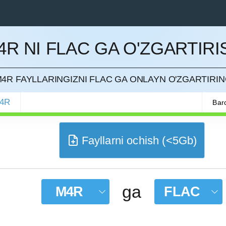
4R NI FLAC GA O'ZGARTIRI
QILISH
4R FAYLLARINGIZNI FLAC GA ONLAYN O'ZGARTIRI
4R
Barc
Fayllarni ochish (<5Gb)
ga
M4R
FLAC