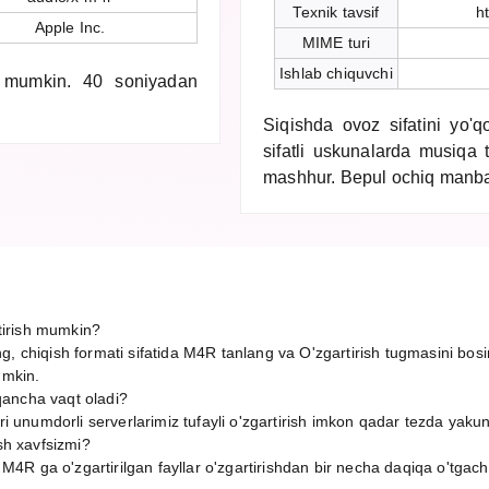
Texnik tavsif
h
Apple Inc.
MIME turi
Ishlab chiquvchi
h mumkin. 40 soniyadan
Siqishda ovoz sifatini yo'q
sifatli uskunalarda musiqa 
mashhur. Bepul ochiq manba
irish mumkin?
g, chiqish formati sifatida M4R tanlang va O'zgartirish tugmasini bos
umkin.
qancha vaqt oladi?
ori unumdorli serverlarimiz tufayli o'zgartirish imkon qadar tezda yaku
ish xavfsizmi?
R ga o'zgartirilgan fayllar o'zgartirishdan bir necha daqiqa o'tgach