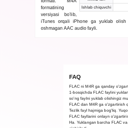
formati. M4A
Ishlab chiquvchi
formatining
versiyasi bo'lib,
iTunes orqali iPhone ga yuklab olis
oshmagan AAC audio fayli.
FAQ
FLAC ni M4R ga qanday o'zgart
1-bosqichda FLAC faylini yuklan
so'ng faylni yuklab olishingiz m
FLAC dan M4R ga o'zgartirish 
Tezlik fayl hajmiga bog'liq. Yuq
FLAC fayllarini onlayn o'zgartir
Ha. Yuklangan barcha FLAC va M4