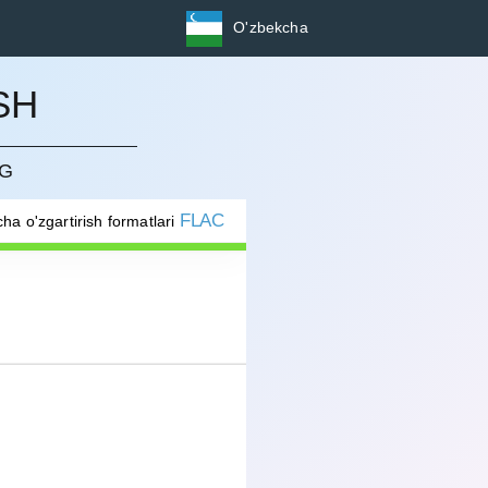
O'zbekcha
SH
NG
FLAC
ha o'zgartirish formatlari