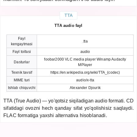
TTA
TTA audio fayl
Fayl
.tta
kengaytmasi
Fayl toifasi
audio
foobar2000 VLC media player Winamp Audacity
Dasturlar
MPlayer
Texnik tavsif
https://en.wikipedia.org/wiki/TTA_(codec)
MIME turi
audio/x-tta
Ishlab chiquvchi
Alexander Djourik
TTA (True Audio) — yo'qotsiz siqiladigan audio formati. CD
sifatidagi ovozni hech qanday sifat yo'qolishisiz saqlaydi.
FLAC formatiga yaxshi alternativa hisoblanadi.