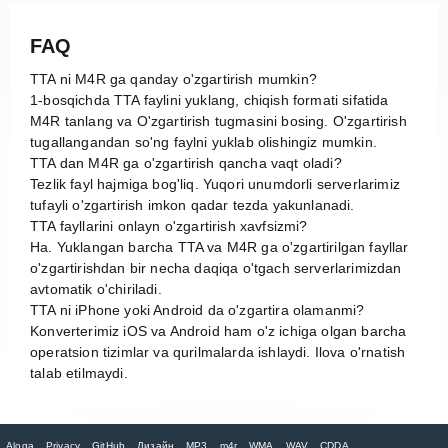
FAQ
TTA ni M4R ga qanday o'zgartirish mumkin?
1-bosqichda TTA faylini yuklang, chiqish formati sifatida
M4R tanlang va O'zgartirish tugmasini bosing. O'zgartirish
tugallangandan so'ng faylni yuklab olishingiz mumkin.
TTA dan M4R ga o'zgartirish qancha vaqt oladi?
Tezlik fayl hajmiga bog'liq. Yuqori unumdorli serverlarimiz
tufayli o'zgartirish imkon qadar tezda yakunlanadi.
TTA fayllarini onlayn o'zgartirish xavfsizmi?
Ha. Yuklangan barcha TTA va M4R ga o'zgartirilgan fayllar
o'zgartirishdan bir necha daqiqa o'tgach serverlarimizdan
avtomatik o'chiriladi.
TTA ni iPhone yoki Android da o'zgartira olamanmi?
Konverterimiz iOS va Android ham o'z ichiga olgan barcha
operatsion tizimlar va qurilmalarda ishlaydi. Ilova o'rnatish
talab etilmaydi.
Aloqa
Privacy
GitHub
Дизайн
MP3
m4r
WMA
WAV
CDDA