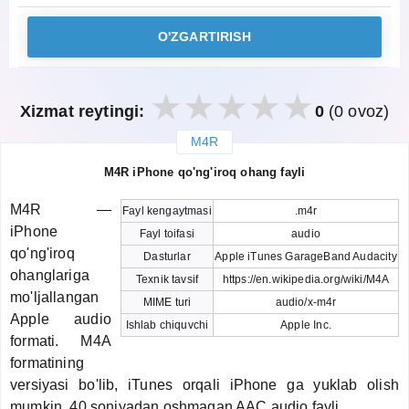
O'ZGARTIRISH
Xizmat reytingi:
0
(0 ovoz)
M4R
закрыть
M4R iPhone qo'ng'iroq ohang fayli
M4R —
Fayl kengaytmasi
.m4r
iPhone
Fayl toifasi
audio
qo'ng'iroq
Dasturlar
Apple iTunes GarageBand Audacity
ohanglariga
Texnik tavsif
https://en.wikipedia.org/wiki/M4A
mo'ljallangan
MIME turi
audio/x-m4r
Apple audio
Ishlab chiquvchi
Apple Inc.
formati. M4A
formatining
versiyasi bo'lib, iTunes orqali iPhone ga yuklab olish
mumkin. 40 soniyadan oshmagan AAC audio fayli.