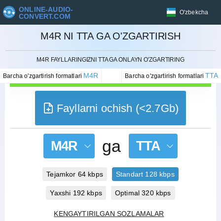
ONLINE-AUDIO-
O'zbekcha
CONVERT.COM
M4R NI TTA GA O'ZGARTIRISH
BEKOR QILISH
M4R FAYLLARINGIZNI TTA GA ONLAYN O'ZGARTIRING
M4R
TTA
Barcha o'zgartirish formatlari
Barcha o'zgartirish formatlari
Fayllarni ochish (<2.7Gb)
ga
M4R
TTA
Tejamkor 64 kbps
Standart 128 kbps
Yaxshi 192 kbps
Optimal 320 kbps
KENGAYTIRILGAN SOZLAMALAR