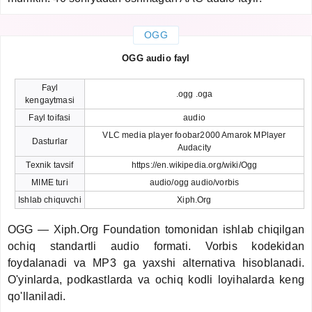
OGG
OGG audio fayl
Fayl
.ogg .oga
kengaytmasi
Fayl toifasi
audio
VLC media player foobar2000 Amarok MPlayer
Dasturlar
Audacity
Texnik tavsif
https://en.wikipedia.org/wiki/Ogg
MIME turi
audio/ogg audio/vorbis
Ishlab chiquvchi
Xiph.Org
OGG — Xiph.Org Foundation tomonidan ishlab chiqilgan
ochiq standartli audio formati. Vorbis kodekidan
foydalanadi va MP3 ga yaxshi alternativa hisoblanadi.
O'yinlarda, podkastlarda va ochiq kodli loyihalarda keng
qo'llaniladi.