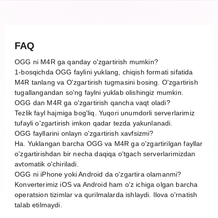
FAQ
OGG ni M4R ga qanday o'zgartirish mumkin?
1-bosqichda OGG faylini yuklang, chiqish formati sifatida
M4R tanlang va O'zgartirish tugmasini bosing. O'zgartirish
tugallangandan so'ng faylni yuklab olishingiz mumkin.
OGG dan M4R ga o'zgartirish qancha vaqt oladi?
Tezlik fayl hajmiga bog'liq. Yuqori unumdorli serverlarimiz
tufayli o'zgartirish imkon qadar tezda yakunlanadi.
OGG fayllarini onlayn o'zgartirish xavfsizmi?
Ha. Yuklangan barcha OGG va M4R ga o'zgartirilgan fayllar
o'zgartirishdan bir necha daqiqa o'tgach serverlarimizdan
avtomatik o'chiriladi.
OGG ni iPhone yoki Android da o'zgartira olamanmi?
Konverterimiz iOS va Android ham o'z ichiga olgan barcha
operatsion tizimlar va qurilmalarda ishlaydi. Ilova o'rnatish
talab etilmaydi.