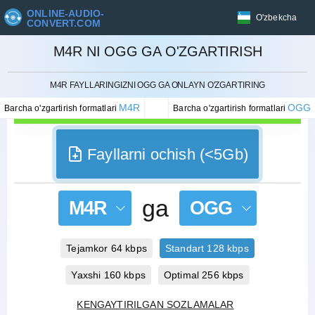
ONLINE-AUDIO-
O'zbekcha
CONVERT.COM
M4R NI OGG GA O'ZGARTIRISH
BEKOR QILISH
M4R FAYLLARINGIZNI OGG GA ONLAYN O'ZGARTIRING
M4R
OGG
Barcha o'zgartirish formatlari
Barcha o'zgartirish formatlari
Fayllarni ochish (<5Gb)
ga
M4R
OGG
Tejamkor 64 kbps
Standart 128 kbps
Yaxshi 160 kbps
Optimal 256 kbps
KENGAYTIRILGAN SOZLAMALAR