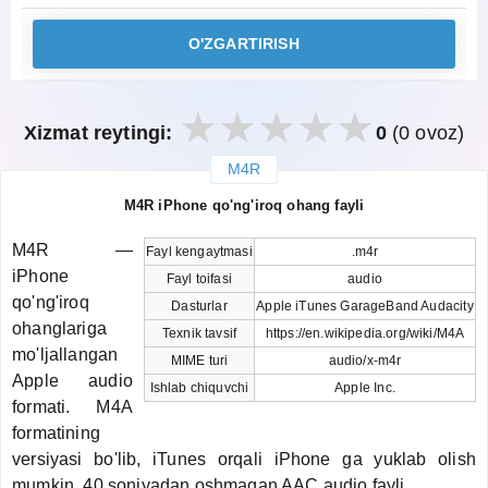
O'ZGARTIRISH
Xizmat reytingi:
0
(0 ovoz)
M4R
закрыть
M4R iPhone qo'ng'iroq ohang fayli
M4R —
Fayl kengaytmasi
.m4r
iPhone
Fayl toifasi
audio
qo'ng'iroq
Dasturlar
Apple iTunes GarageBand Audacity
ohanglariga
Texnik tavsif
https://en.wikipedia.org/wiki/M4A
mo'ljallangan
MIME turi
audio/x-m4r
Apple audio
Ishlab chiquvchi
Apple Inc.
formati. M4A
formatining
versiyasi bo'lib, iTunes orqali iPhone ga yuklab olish
mumkin. 40 soniyadan oshmagan AAC audio fayli.