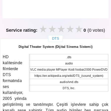
Service rating:
0
(0 votes)
DTS
закрыть
Digital Theater System (Dijital Sinema Sistemi)
HD
.dts
kalitesinde
audio
filmlerde
VLC media player MPlayer Kodi foobar2000 PowerDVD
DTS
https://en.wikipedia.org/wiki/DTS_(sound_system)
formatında
audio/vnd.dts
ses
DTS, Inc.
kullanılıyor,
2005 yılında
geliştirilmiş ve tanıtılmıştır. Çeşitli işlevlere sahip çok
kanallı sese sahiptir. Tüm audio bilgiler beş parçaya