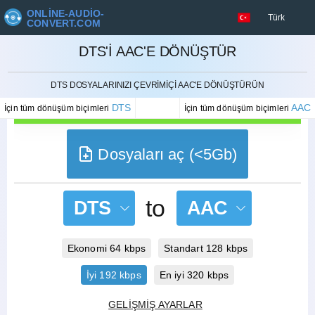
ONLINE-AUDIO-
Türk
CONVERT.COM
DTS'I AAC'E DÖNÜŞTÜR
İPTAL ETMEK
DTS DOSYALARINIZI ÇEVRIMIÇI AAC'E DÖNÜŞTÜRÜN
DTS
AAC
İçin tüm dönüşüm biçimleri
İçin tüm dönüşüm biçimleri
Dosyaları aç (<5Gb)
to
DTS
AAC
Ekonomi 64 kbps
Standart 128 kbps
İyi 192 kbps
En iyi 320 kbps
GELIŞMIŞ AYARLAR