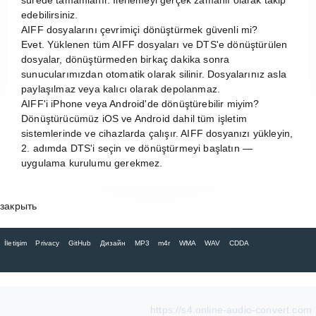
edebilirsiniz.
AIFF dosyalarını çevrimiçi dönüştürmek güvenli mi?
Evet. Yüklenen tüm AIFF dosyaları ve DTS'e dönüştürülen
dosyalar, dönüştürmeden birkaç dakika sonra
sunucularımızdan otomatik olarak silinir. Dosyalarınız asla
paylaşılmaz veya kalıcı olarak depolanmaz.
AIFF'i iPhone veya Android'de dönüştürebilir miyim?
Dönüştürücümüz iOS ve Android dahil tüm işletim
sistemlerinde ve cihazlarda çalışır. AIFF dosyanızı yükleyin,
2. adımda DTS'i seçin ve dönüştürmeyi başlatın —
uygulama kurulumu gerekmez.
закрыть
İletişim
Privacy
GitHub
Дизайн
MP3
m4r
WMA
WAV
CDDA
https://s4.online-audio-convert.com