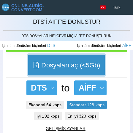
ONLINE-AUDIO-
Türk
CONVERT.COM
DTS'I AIFF'E DÖNÜŞTÜR
İPTAL ETMEK
DTS DOSYALARINIZI ÇEVRIMIÇI AIFF'E DÖNÜŞTÜRÜN
DTS
AIFF
İçin tüm dönüşüm biçimleri
İçin tüm dönüşüm biçimleri
Dosyaları aç (<5Gb)
to
DTS
AIFF
Ekonomi 64 kbps
Standart 128 kbps
İyi 192 kbps
En iyi 320 kbps
GELIŞMIŞ AYARLAR