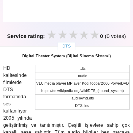
Service rating:
0
(0 votes)
DTS
закрыть
Digital Theater System (Dijital Sinema Sistemi)
HD
.dts
kalitesinde
audio
filmlerde
VLC media player MPlayer Kodi foobar2000 PowerDVD
DTS
https://en.wikipedia.org/wiki/DTS_(sound_system)
formatında
audio/vnd.dts
ses
DTS, Inc.
kullanılıyor,
2005 yılında
geliştirilmiş ve tanıtılmıştır. Çeşitli işlevlere sahip çok
kanallı sese sahiptir. Tüm audio bilgiler beş parçaya