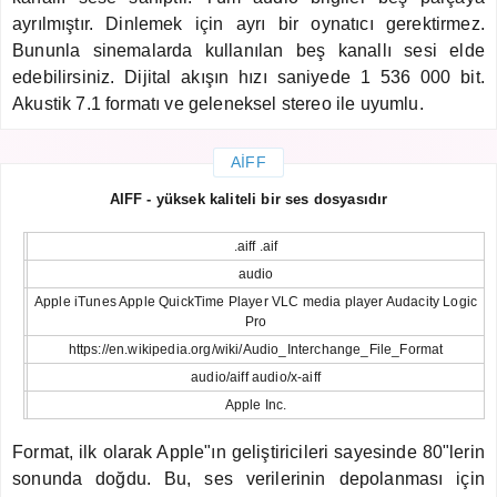
ayrılmıştır. Dinlemek için ayrı bir oynatıcı gerektirmez.
Bununla sinemalarda kullanılan beş kanallı sesi elde
edebilirsiniz. Dijital akışın hızı saniyede 1 536 000 bit.
Akustik 7.1 formatı ve geleneksel stereo ile uyumlu.
AIFF
AIFF - yüksek kaliteli bir ses dosyasıdır
.aiff .aif
audio
Apple iTunes Apple QuickTime Player VLC media player Audacity Logic
Pro
https://en.wikipedia.org/wiki/Audio_Interchange_File_Format
audio/aiff audio/x-aiff
Apple Inc.
Format, ilk olarak Apple"ın geliştiricileri sayesinde 80"lerin
sonunda doğdu. Bu, ses verilerinin depolanması için