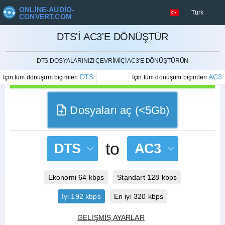
ONLINE-AUDIO-
Türk
CONVERT.COM
DTS'I AC3'E DÖNÜŞTÜR
İPTAL ETMEK
DTS DOSYALARINIZI ÇEVRIMIÇI AC3'E DÖNÜŞTÜRÜN
DTS
AC3
İçin tüm dönüşüm biçimleri
İçin tüm dönüşüm biçimleri
Dosyaları aç (<5Gb)
to
DTS
AC3
Ekonomi 64 kbps
Standart 128 kbps
İyi 192 kbps
En iyi 320 kbps
GELIŞMIŞ AYARLAR