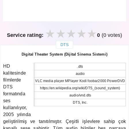
Service rating:
0
(0 votes)
DTS
закрыть
Digital Theater System (Dijital Sinema Sistemi)
HD
.dts
kalitesinde
audio
filmlerde
VLC media player MPlayer Kodi foobar2000 PowerDVD
DTS
https://en.wikipedia.org/wiki/DTS_(sound_system)
formatında
audio/vnd.dts
ses
DTS, Inc.
kullanılıyor,
2005 yılında
geliştirilmiş ve tanıtılmıştır. Çeşitli işlevlere sahip çok
kanallı sese sahiptir. Tüm audio bilgiler beş parçaya