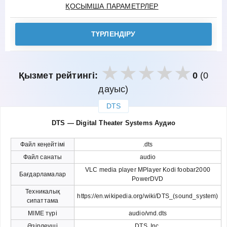
ҚОСЫМША ПАРАМЕТРЛЕР
ТҮРЛЕНДІРУ
Қызмет рейтингі:
0
(0
дауыс)
DTS
закрыть
DTS — Digital Theater Systems Аудио
Файл кеңейтімі
.dts
Файл санаты
audio
VLC media player MPlayer Kodi foobar2000
Бағдарламалар
PowerDVD
Техникалық
https://en.wikipedia.org/wiki/DTS_(sound_system)
сипаттама
MIME түрі
audio/vnd.dts
Әзірлеуші
DTS, Inc.