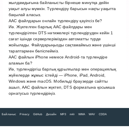
жылдамдығына байланысты бірнеше минутқа дейін
уақыт алуы мүмкін. Түрлендіру барысын нақты уақытта
бақылай аласыз.
AAC файлдарын онлайн түрлендіру қауіпсіз бе?
Иә. Жүктелген барлық AAC файлдары мен
түрлендірілген DTS нәтижелері түрлендіруден кейін 1
сағат ішінде серверлерімізден автоматты түрде
жойылады. Файлдарыңызды сақтамаймыз және үшінші
тараптармен бөліспейміз.
AAC файлын iPhone немесе Android-та түрлендіре
аламын ба?
Иә, түрлендіргіш барлық құрылғылар мен операциялық
жүйелерде жұмыс істейді — iPhone, iPad, Android,
Windows және macOS. Мобильді браузерде сайтты
ашып, AAC файлын жүктеп, DTS форматына қосымша
орнатусыз түрлендіріңіз.
Байланыс
Privacy
GitHub
Дизайн
MP3
m4r
WMA
WAV
CDDA