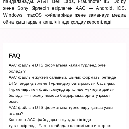
пайдаланады. AT&T Bell Labs, Fraunhofer IIS, Dolby
және Sony бірлесіп әзірлеген AAC — Android, iOS,
Windows, macOS жүйелерінде және заманауи медиа
ойнатқыштардың көпшілігінде қолдау көрсетіледі.
FAQ
AAC файлын DTS форматына қалай түрлендіруге
болады?
AAC файлын жүктеп салыңыз, шығыс форматы ретінде
DTS таңдаңыз және Түрлендіру батырмасын басыңыз.
Түрлендірілген файл секундтар ішінде жүктеуге дайын
болады — тіркелу немесе бағдарлама орнату қажет
емес.
AAC файлын DTS форматына түрлендіру қанша уақыт
алады?
Көптеген AAC файлдары секундтар ішінде
түрлендіріледі. Үлкен файлдар өлшемі мен интернет