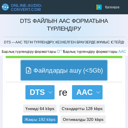
ONLINE-AUDIO-
Қазақша
CONVERT.COM
DTS ФАЙЛЫН AAC ФОРМАТЫНА
ТҮРЛЕНДІРУ
БОЛДЫРМАУ
DTS — AAC ТЕГІН ТҮРЛЕНДІРУ, КЕЗ КЕЛГЕН БРАУЗЕРДЕ ЖҰМЫС ІСТЕЙДІ
DTS
AAC
Барлық түрлендіру форматтары
Барлық түрлендіру форматтары
Файлдарды ашу (<5Gb)
ге
DTS
AAC
Үнемді 64 kbps
Стандартты 128 kbps
Жақсы 192 kbps
Оптималды 320 kbps