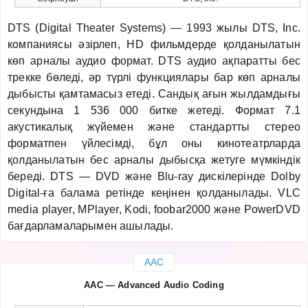
DTS (Digital Theater Systems) — 1993 жылы DTS, Inc.
компаниясы әзірлеп, HD фильмдерде қолданылатын
көп арналы аудио формат. DTS аудио ақпаратты бес
трекке бөледі, әр түрлі функциялары бар көп арналы
дыбысты қамтамасыз етеді. Сандық ағын жылдамдығы
секундына 1 536 000 битке жетеді. Формат 7.1
акустикалық жүйемен және стандартты стерео
форматпен үйлесімді, бұл оны кинотеатрларда
қолданылатын бес арналы дыбысқа жетуге мүмкіндік
береді. DTS — DVD және Blu-ray дискілерінде Dolby
Digital-ға балама ретінде кеңінен қолданылады. VLC
media player, MPlayer, Kodi, foobar2000 және PowerDVD
бағдарламаларымен ашылады.
AAC
AAC — Advanced Audio Coding