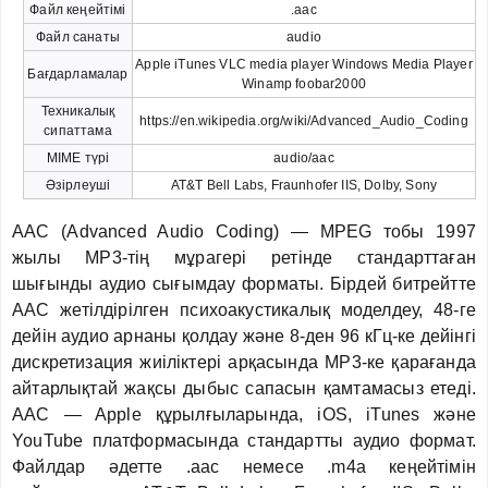
Файл кеңейтімі
.aac
Файл санаты
audio
Apple iTunes VLC media player Windows Media Player
Бағдарламалар
Winamp foobar2000
Техникалық
https://en.wikipedia.org/wiki/Advanced_Audio_Coding
сипаттама
MIME түрі
audio/aac
Әзірлеуші
AT&T Bell Labs, Fraunhofer IIS, Dolby, Sony
AAC (Advanced Audio Coding) — MPEG тобы 1997
жылы MP3-тің мұрагері ретінде стандарттаған
шығынды аудио сығымдау форматы. Бірдей битрейтте
AAC жетілдірілген психоакустикалық моделдеу, 48-ге
дейін аудио арнаны қолдау және 8-ден 96 кГц-ке дейінгі
дискретизация жиіліктері арқасында MP3-ке қарағанда
айтарлықтай жақсы дыбыс сапасын қамтамасыз етеді.
AAC — Apple құрылғыларында, iOS, iTunes және
YouTube платформасында стандартты аудио формат.
Файлдар әдетте .aac немесе .m4a кеңейтімін