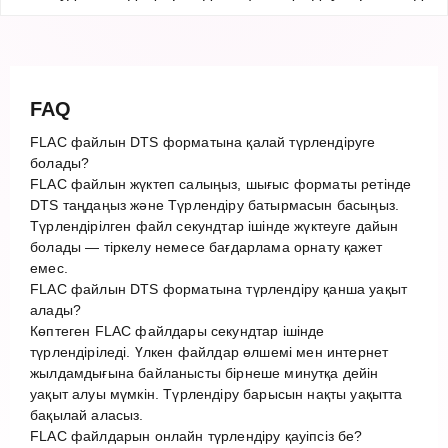
FAQ
FLAC файлын DTS форматына қалай түрлендіруге
болады?
FLAC файлын жүктеп салыңыз, шығыс форматы ретінде
DTS таңдаңыз және Түрлендіру батырмасын басыңыз.
Түрлендірілген файл секундтар ішінде жүктеуге дайын
болады — тіркелу немесе бағдарлама орнату қажет
емес.
FLAC файлын DTS форматына түрлендіру қанша уақыт
алады?
Көптеген FLAC файлдары секундтар ішінде
түрлендіріледі. Үлкен файлдар өлшемі мен интернет
жылдамдығына байланысты бірнеше минутқа дейін
уақыт алуы мүмкін. Түрлендіру барысын нақты уақытта
бақылай аласыз.
FLAC файлдарын онлайн түрлендіру қауіпсіз бе?