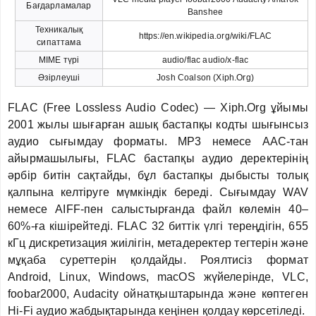
Бағдарламалар
Banshee
Техникалық
https://en.wikipedia.org/wiki/FLAC
сипаттама
MIME түрі
audio/flac audio/x-flac
Әзірлеуші
Josh Coalson (Xiph.Org)
FLAC (Free Lossless Audio Codec) — Xiph.Org ұйымы
2001 жылы шығарған ашық бастапқы кодты шығынсыз
аудио сығымдау форматы. MP3 немесе AAC-тан
айырмашылығы, FLAC бастапқы аудио деректерінің
әрбір битін сақтайды, бұл бастапқы дыбысты толық
қалпына келтіруге мүмкіндік береді. Сығымдау WAV
немесе AIFF-пен салыстырғанда файл көлемін 40–
60%-ға кішірейтеді. FLAC 32 биттік үлгі тереңдігін, 655
кГц дискретизация жиілігін, метадеректер тегтерін және
мұқаба суреттерін қолдайды. Роялтисіз формат
Android, Linux, Windows, macOS жүйелерінде, VLC,
foobar2000, Audacity ойнатқыштарында және көптеген
Hi-Fi аудио жабдықтарында кеңінен қолдау көрсетіледі.