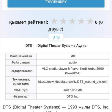
ТҮРЛЕНДІРУ
Қызмет рейтингі:
0
(0
дауыс)
DTS
закрыть
DTS — Digital Theater Systems Аудио
Файл кеңейтімі
.dts
Файл санаты
audio
VLC media player MPlayer Kodi foobar2000
Бағдарламалар
PowerDVD
Техникалық
https://en.wikipedia.org/wiki/DTS_(sound_system)
сипаттама
MIME түрі
audio/vnd.dts
Әзірлеуші
DTS, Inc.
DTS (Digital Theater Systems) — 1993 жылы DTS, Inc.