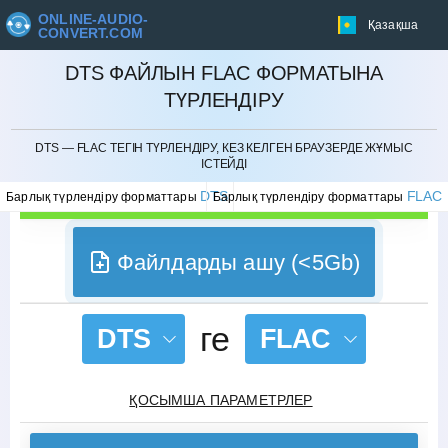
ONLINE-AUDIO-
Қазақша
CONVERT.COM
DTS ФАЙЛЫН FLAC ФОРМАТЫНА
ТҮРЛЕНДІРУ
БОЛДЫРМАУ
DTS — FLAC ТЕГІН ТҮРЛЕНДІРУ, КЕЗ КЕЛГЕН БРАУЗЕРДЕ ЖҰМЫС
ІСТЕЙДІ
DTS
FLAC
Барлық түрлендіру форматтары
Барлық түрлендіру форматтары
Файлдарды ашу (<5Gb)
ге
DTS
FLAC
ҚОСЫМША ПАРАМЕТРЛЕР