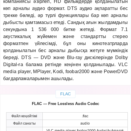
компаниясы әзірлеп, HD фильмдерде қолданылатын
көп арналы аудио формат. DTS аудио ақпаратты бес
трекке бөледі, әр түрлі функциялары бар көп арналы
дыбысты қамтамасыз етеді. Сандық ағын жылдамдығы
секундына 1 536 000 битке жетеді. Формат 7.1
акустикалық жүйемен және стандартты стерео
форматпен үйлесімді, бұл оны кинотеатрларда
қолданылатын бес арналы дыбысқа жетуге мүмкіндік
береді. DTS — DVD және Blu-ray дискілерінде Dolby
Digital-ға балама ретінде кеңінен қолданылады. VLC
media player, MPlayer, Kodi, foobar2000 және PowerDVD
бағдарламаларымен ашылады.
FLAC
FLAC — Free Lossless Audio Codec
Файл кеңейтімі
.flac
Файл санаты
audio
VLC media player foobar2000 Audacity Amarok