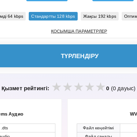
мді 64 kbps
Стандартты 128 kbps
Жақсы 192 kbps
Оптим
ҚОСЫМША ПАРАМЕТРЛЕР
ТҮРЛЕНДІРУ
Қызмет рейтингі:
0
(0 дауыс)
tems Аудио
WV
.dts
Файл кеңейтімі
audio
Файл санаты