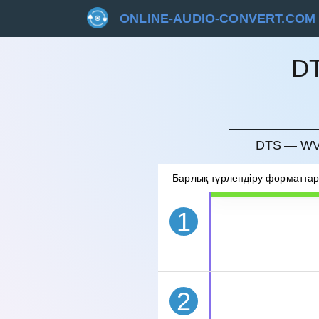
ONLINE-AUDIO-CONVERT.COM
D
БОЛДЫ
DTS — WV
Барлық түрлендіру форматта
1
2