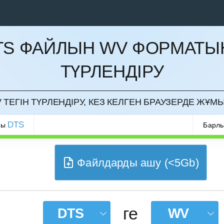
TS ФАЙЛЫН WV ФОРМАТЫ
ТҮРЛЕНДІРУ
РМАУ
 ТЕГІН ТҮРЛЕНДІРУ, КЕЗ КЕЛГЕН БРАУЗЕРДЕ ЖҰМЫ
DTS
ры
Барлы
Файлдарды ашу (<5Gb)
ге
DTS
WV