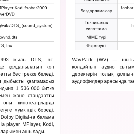
MPlayer Kodi foobar2000
foobar
Бағдарламалар
werDVD
Техникалық
org/wiki/DTS_(sound_system)
h
сипаттама
o/vnd.dts
MIME түрі
S, Inc.
Әзірлеуші
1993 жылы DTS, Inc.
WavPack (WV) — шығын
де қолданылатын көп
қолдайтын аудио сығы
тты бес трекке бөледі,
деректерін толық қалпына
лы дыбысты қамтамасыз
аудиофилдер арасында та
ндына 1 536 000 битке
йемен және стандартты
 оны кинотеатрларда
уге мүмкіндік береді.
olby Digital-ға балама
 player, MPlayer, Kodi,
маларымен ашылады.