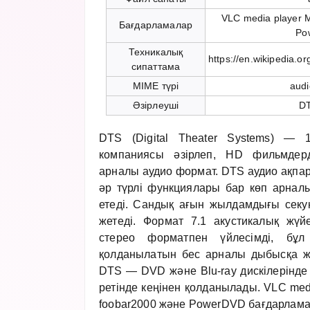
VLC media player 
Бағдарламалар
Po
Техникалық
https://en.wikipedia.
сипаттама
MIME түрі
audi
Әзірлеуші
DT
DTS (Digital Theater Systems) — 
компаниясы әзірлеп, HD фильмдер
арналы аудио формат. DTS аудио ақпара
әр түрлі функциялары бар көп арна
етеді. Сандық ағын жылдамдығы секу
жетеді. Формат 7.1 акустикалық жү
стерео форматпен үйлесімді, бұл
қолданылатын бес арналы дыбысқа жет
DTS — DVD және Blu-ray дискілерінде D
ретінде кеңінен қолданылады. VLC media
foobar2000 және PowerDVD бағдарла