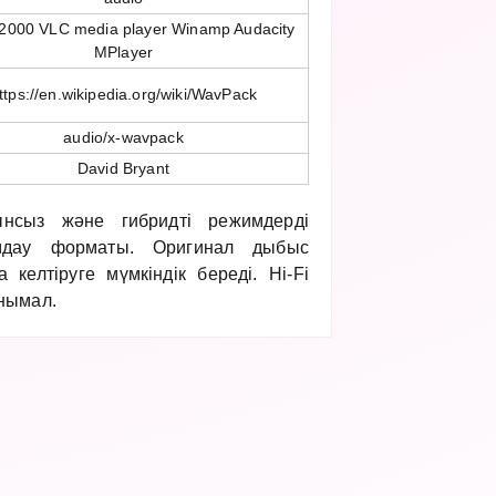
2000 VLC media player Winamp Audacity
MPlayer
ttps://en.wikipedia.org/wiki/WavPack
audio/x-wavpack
David Bryant
сыз және гибридті режимдерді
мдау форматы. Оригинал дыбыс
 келтіруге мүмкіндік береді. Hi-Fi
нымал.