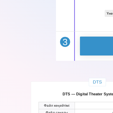
Үне
3
DTS
DTS — Digital Theater Sys
Файл кеңейтімі
Файл санаты