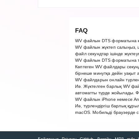
FAQ
WV файлын DTS форматына қа
WV файлын жүктеп салыңыз, ш
файл секундтар ішінде жүктеу
WV файлын DTS форматына тү
Көптеген WV файлдары секунд
бірнеше минутқа дейін уақыт 
WV файлдарын онлайн түрленд
Иә. Жүктелген барлық WV файл
автоматты түрде жойылады. Ф
WV файлын iPhone немесе And
Иә, түрлендіргіш барлық құры
macOS. Мобильді браузерде с