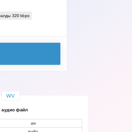
алды 320 kbps
WV
 аудио файл
.wv
audio