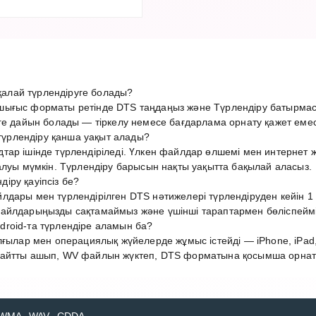
лай түрлендіруге болады?
ығыс форматы ретінде DTS таңдаңыз және Түрлендіру батырмас
ге дайын болады — тіркелу немесе бағдарлама орнату қажет емес
рлендіру қанша уақыт алады?
тар ішінде түрлендіріледі. Үлкен файлдар өлшемі мен интерне
алуы мүмкін. Түрлендіру барысын нақты уақытта бақылай аласыз.
іру қауіпсіз бе?
дары мен түрлендірілген DTS нәтижелері түрлендіруден кейін 1 
айлдарыңызды сақтамаймыз және үшінші тараптармен бөліспеймі
roid-та түрлендіре аламын ба?
лғылар мен операциялық жүйелерде жұмыс істейді — iPhone, iPad,
айтты ашып, WV файлын жүктеп, DTS форматына қосымша орнатус