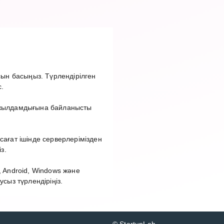
ын басыңыз. Түрлендірілген
.
т жылдамдығына байланысты
сағат ішінде серверлерімізден
з.
 Android, Windows және
ыз түрлендіріңіз.