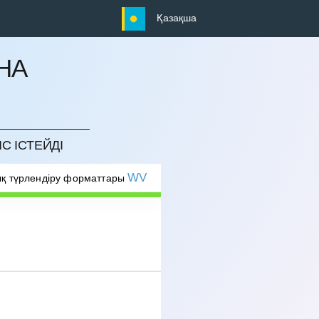
Қазақша
НА
С ІСТЕЙДІ
WV
қ түрлендіру форматтары