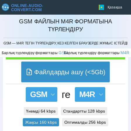
ONLINE-AUDIO-
Қазақша
CONVERT.COM
GSM ФАЙЛЫН M4R ФОРМАТЫНА
ТҮРЛЕНДІРУ
БОЛДЫРМАУ
GSM — M4R ТЕГІН ТҮРЛЕНДІРУ, КЕЗ КЕЛГЕН БРАУЗЕРДЕ ЖҰМЫС ІСТЕЙДІ
GSM
M4R
Барлық түрлендіру форматтары
Барлық түрлендіру форматтары
Файлдарды ашу (<5Gb)
ге
GSM
M4R
Үнемді 64 kbps
Стандартты 128 kbps
Жақсы 160 kbps
Оптималды 256 kbps