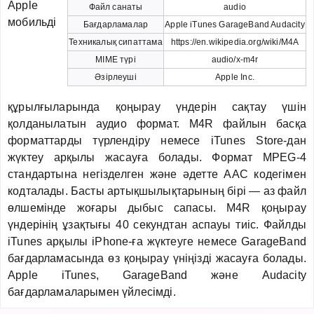
Apple
Файл санаты
audio
мобильді
Бағдарламалар
Apple iTunes GarageBand Audacity
Техникалық сипаттама
https://en.wikipedia.org/wiki/M4A
MIME түрі
audio/x-m4r
Әзірлеуші
Apple Inc.
құрылғыларында қоңырау үндерін сақтау үшін
қолданылатын аудио формат. M4R файлын басқа
форматтарды түрлендіру немесе iTunes Store-дан
жүктеу арқылы жасауға болады. Формат MPEG-4
стандартына негізделген және әдетте AAC кодегімен
кодталады. Басты артықшылықтарының бірі — аз файл
өлшемінде жоғары дыбыс сапасы. M4R қоңырау
үндерінің ұзақтығы 40 секундтан аспауы тиіс. Файлды
iTunes арқылы iPhone-ға жүктеуге немесе GarageBand
бағдарламасында өз қоңырау үніңізді жасауға болады.
Apple iTunes, GarageBand және Audacity
бағдарламаларымен үйлесімді.