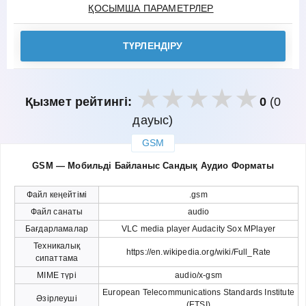
ҚОСЫМША ПАРАМЕТРЛЕР
ТҮРЛЕНДІРУ
Қызмет рейтингі:
0
(0
дауыс)
GSM
закрыть
GSM — Мобильді Байланыс Сандық Аудио Форматы
Файл кеңейтімі
.gsm
Файл санаты
audio
Бағдарламалар
VLC media player Audacity Sox MPlayer
Техникалық
https://en.wikipedia.org/wiki/Full_Rate
сипаттама
MIME түрі
audio/x-gsm
European Telecommunications Standards Institute
Әзірлеуші
(ETSI)