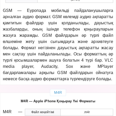
GSM — Еуропада мобильді пайдаланушыларға
арналған аудио формат. GSM көлемді аудио ақпаратты
қамтитын файлдар үшін қолданылады, дауыстық
жазбаларды, оның ішінде телефон қоңырауларын
жазуға жарамды. GSM файлдарын әр түрлі файл
өлшеміне жету үшін сығымдауға және архивтеуге
болады. Формат негізінен дауыстық ақпаратты жасау
мен сақтау үшін пайдаланылады. Осы форматтың әр
түрлі қосымшалармен ашуға болатын 4 түрі бар. VLC
media player, Audacity, Sox және MPlayer
бағдарламалары арқылы GSM файлдарын ойнатуға
немесе басқа аудио форматтарға түрлендіруге болады.
M4R
M4R — Apple iPhone Қоңырау Үні Форматы
M4R —
Файл кеңейтімі
.m4r