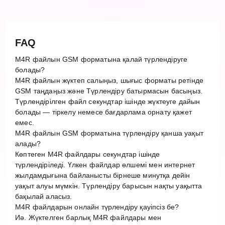
FAQ
M4R файлын GSM форматына қалай түрлендіруге
болады?
M4R файлын жүктеп салыңыз, шығыс форматы ретінде
GSM таңдаңыз және Түрлендіру батырмасын басыңыз.
Түрлендірілген файл секундтар ішінде жүктеуге дайын
болады — тіркелу немесе бағдарлама орнату қажет
емес.
M4R файлын GSM форматына түрлендіру қанша уақыт
алады?
Көптеген M4R файлдары секундтар ішінде
түрлендіріледі. Үлкен файлдар өлшемі мен интернет
жылдамдығына байланысты бірнеше минутқа дейін
уақыт алуы мүмкін. Түрлендіру барысын нақты уақытта
бақылай аласыз.
M4R файлдарын онлайн түрлендіру қауіпсіз бе?
Иә. Жүктелген барлық M4R файлдары мен