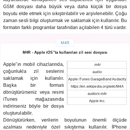
GSM dosyası daha büyük veya daha küçük bir dosya
boyutu elde etmek için sıkıştırılabilir ve arşivlenebilir. Çoğu
zaman sesli bilgi oluşturmak ve saklamak için kullanılır. Bu
formatın farklı programlar tarafından açılabilen 4 türü vardır.
M4R
M4R - Apple iOS"ta kullanılan zil sesi dosyası
Apple"ın mobil cihazlarında,
.m4r
çoğunlukla zil seslerini
audio
saklamak için kullanılır.
Apple iTunes GarageBand Audacity
Başka bir formatı
https://en.wikipedia.org/wiki/M4A
dönüştürürseniz veya resmi
audio/x-m4r
iTunes mağazasında
Apple Inc.
indirirseniz böyle bir dosya
oluşturulabilir.
Dönüştürürken, verilerin boyutunun önemli ölçüde
azalması nedeniyle özel sıkıştırma kullanılır. İPhone