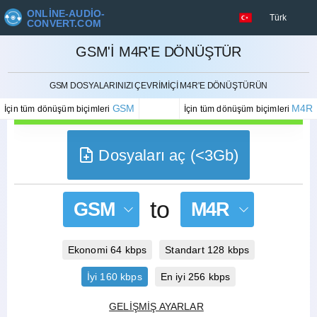
ONLINE-AUDIO-
Türk
CONVERT.COM
GSM'I M4R'E DÖNÜŞTÜR
İPTAL ETMEK
GSM DOSYALARINIZI ÇEVRIMIÇI M4R'E DÖNÜŞTÜRÜN
GSM
M4R
İçin tüm dönüşüm biçimleri
İçin tüm dönüşüm biçimleri
Dosyaları aç (<3Gb)
to
GSM
M4R
Ekonomi 64 kbps
Standart 128 kbps
İyi 160 kbps
En iyi 256 kbps
GELIŞMIŞ AYARLAR