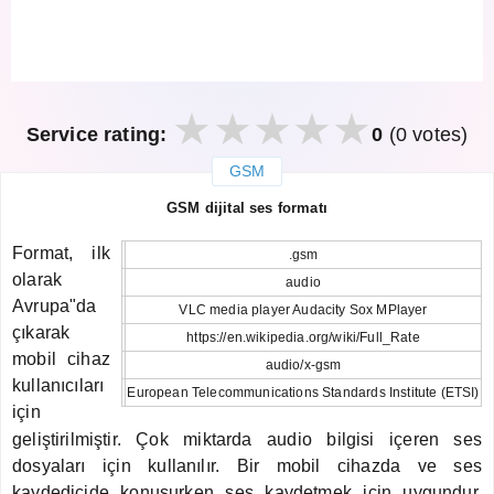
Service rating:
0
(0 votes)
GSM
закрыть
GSM dijital ses formatı
Format, ilk
.gsm
olarak
audio
Avrupa"da
VLC media player Audacity Sox MPlayer
çıkarak
https://en.wikipedia.org/wiki/Full_Rate
mobil cihaz
audio/x-gsm
kullanıcıları
European Telecommunications Standards Institute (ETSI)
için
geliştirilmiştir. Çok miktarda audio bilgisi içeren ses
dosyaları için kullanılır. Bir mobil cihazda ve ses
kaydedicide konuşurken ses kaydetmek için uygundur.