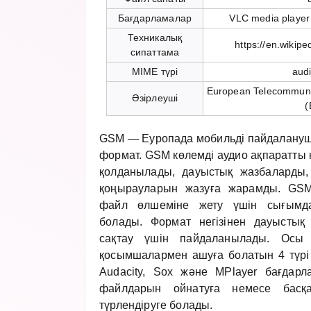
Бағдарламалар
VLC media player
Техникалық
https://en.wikipe
сипаттама
MIME түрі
aud
European Telecommunic
Әзірлеуші
(
GSM — Еуропада мобильді пайдалануш
формат. GSM көлемді аудио ақпаратты
қолданылады, дауыстық жазбаларды,
қоңырауларын жазуға жарамды. GSM
файл өлшеміне жету үшін сығымда
болады. Формат негізінен дауыстық
сақтау үшін пайдаланылады. Осы
қосымшалармен ашуға болатын 4 түрі 
Audacity, Sox және MPlayer бағда
файлдарын ойнатуға немесе басқ
түрлендіруге болады.