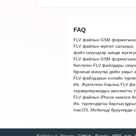
FAQ
FLV файлын GSM форматына қ
FLV файлын жүктеп салыңыз, 
файл секундтар ішінде жүктеу
FLV файлын GSM форматына т
Көптеген FLV файлдары секун
бірнеше минутқа дейін уақыт 
FLV файлдарын онлайн түрленд
Иә. Жүктелген барлық FLV фай
серверлерімізден автоматты 
FLV файлын iPhone немесе An
Иә, түрлендіргіш барлық құры
macOS. Мобильді браузерде с