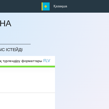
Қазақша
ЫНА
ЫС ІСТЕЙДІ
FLV
қ түрлендіру форматтары