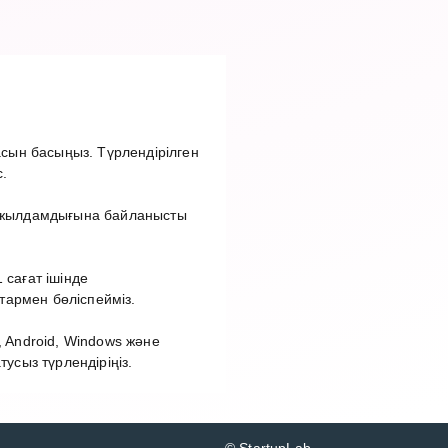
сын басыңыз. Түрлендірілген
.
т жылдамдығына байланысты
 сағат ішінде
тармен бөліспейміз.
 Android, Windows және
сыз түрлендіріңіз.