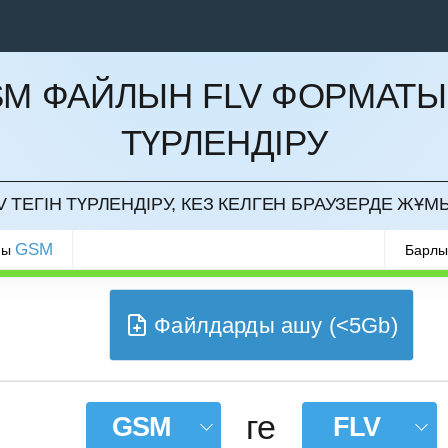
M ФАЙЛЫН FLV ФОРМАТ
ТҮРЛЕНДІРУ
РМАУ
 ТЕГІН ТҮРЛЕНДІРУ, КЕЗ КЕЛГЕН БРАУЗЕРДЕ ЖҰМ
GSM
ры
Барлы
Файлдарды ашу (<5Gb)
ге
GSM
FLV