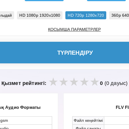
ағыдай
HD 1080p 1920x1080
HD 720p 1280x720
360p 64
ҚОСЫМША ПАРАМЕТРЛЕР
ТҮРЛЕНДІРУ
Қызмет рейтингі:
0
(0 дауыс)
ық Аудио Форматы
FLV F
.gsm
Файл кеңейтімі
audio
Файл санаты