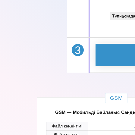
Түпнұсқад
3
GSM
GSM — Мобильді Байланыс Санд
Файл кеңейтімі
Файл санаты