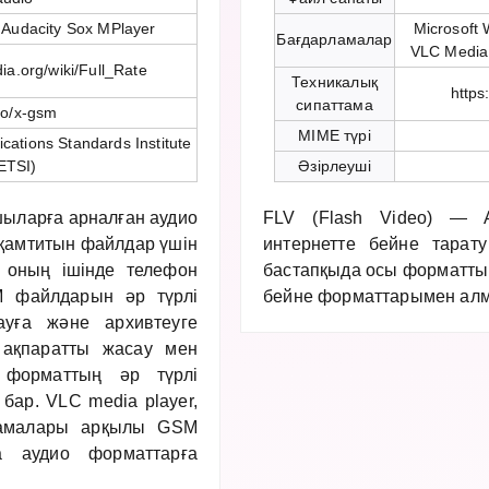
 Audacity Sox MPlayer
Microsoft
Бағдарламалар
VLC Media
dia.org/wiki/Full_Rate
Техникалық
https
сипаттама
io/x-gsm
MIME түрі
ations Standards Institute
ETSI)
Әзірлеуші
ыларға арналған аудио
FLV (Flash Video) — 
 қамтитын файлдар үшін
интернетте бейне тарат
 оның ішінде телефон
бастапқыда осы форматты 
 файлдарын әр түрлі
бейне форматтарымен ал
уға және архивтеуге
 ақпаратты жасау мен
 форматтың әр түрлі
бар. VLC media player,
рламалары арқылы GSM
а аудио форматтарға