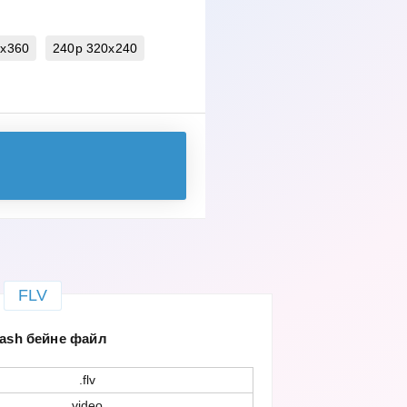
0x360
240p 320x240
FLV
lash бейне файл
.flv
video