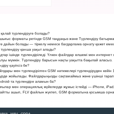
алай түрлендіруге болады?
шығыс форматы ретінде GSM таңдаңыз және Түрлендіру батырма
ге дайын болады — тіркелу немесе бағдарлама орнату қажет емес
үрлендіру қанша уақыт алады?
дтар ішінде түрлендіріледі. Үлкен файлдар өлшемі мен интерне
алуы мүмкін. Түрлендіру барысын нақты уақытта бақылай аласыз.
іру қауіпсіз бе?
лдары мен түрлендірілген GSM нәтижелері түрлендіруден кейін 1
түрде жойылады. Файлдарыңызды сақтамаймыз және үшінші тарап
droid-та түрлендіре аламын ба?
лғылар мен операциялық жүйелерде жұмыс істейді — iPhone, iPad,
айтты ашып, FLV файлын жүктеп, GSM форматына қосымша орнату