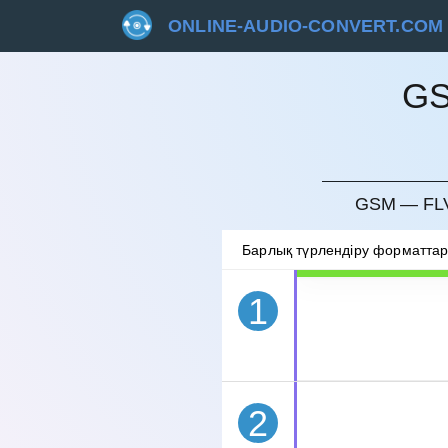
ONLINE-AUDIO-CONVERT.COM
GS
БОЛДЫ
GSM — FLV
Барлық түрлендіру форматта
1
2