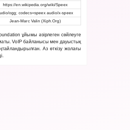
https://en.wikipedia.org/wiki/Speex
udio/ogg; codecs=speex audio/x-speex
Jean-Marc Valin (Xiph.Org)
oundation ұйымы әзірлеген сөйлеуге
маты. VoIP байланысы мен дауыстық
ңтайландырылған. Аз өткізу жолағы
і.