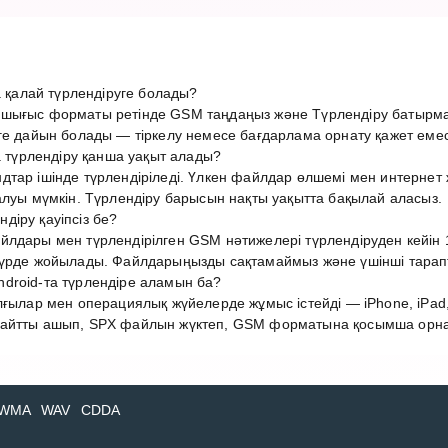
алай түрлендіруге болады?
 шығыс форматы ретінде GSM таңдаңыз және Түрлендіру батырма
ге дайын болады — тіркелу немесе бағдарлама орнату қажет емес
үрлендіру қанша уақыт алады?
дтар ішінде түрлендіріледі. Үлкен файлдар өлшемі мен интерн
алуы мүмкін. Түрлендіру барысын нақты уақытта бақылай аласыз.
іру қауіпсіз бе?
лдары мен түрлендірілген GSM нәтижелері түрлендіруден кейін 1
түрде жойылады. Файлдарыңызды сақтамаймыз және үшінші тарап
droid-та түрлендіре аламын ба?
лғылар мен операциялық жүйелерде жұмыс істейді — iPhone, iPad,
айтты ашып, SPX файлын жүктеп, GSM форматына қосымша орнату
WMA
WAV
CDDA