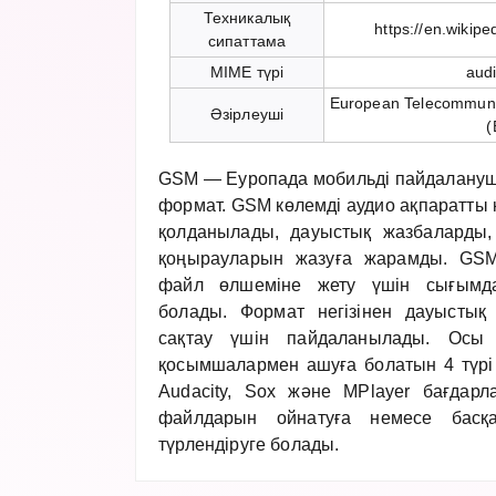
Техникалық
https://en.wikipe
сипаттама
MIME түрі
aud
European Telecommunic
Әзірлеуші
(
GSM — Еуропада мобильді пайдалануш
формат. GSM көлемді аудио ақпаратты
қолданылады, дауыстық жазбаларды,
қоңырауларын жазуға жарамды. GSM
файл өлшеміне жету үшін сығымда
болады. Формат негізінен дауыстық
сақтау үшін пайдаланылады. Осы
қосымшалармен ашуға болатын 4 түрі 
Audacity, Sox және MPlayer бағда
файлдарын ойнатуға немесе басқ
түрлендіруге болады.