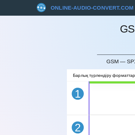
ONLINE-AUDIO-CONVERT.COM
GS
БОЛДЫ
GSM — SPX
Барлық түрлендіру форматта
1
2