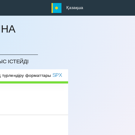
Қазақша
ЫНА
ЫС ІСТЕЙДІ
SPX
 түрлендіру форматтары