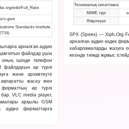
Техникалық сипаттама
dia.org/wiki/Full_Rate
MIME түрі
a
io/x-gsm
Әзірлеуші
ations Standards Institute
ETSI)
SPX (Speex) — Xiph.Org F
арналған аудио кодек фор
ыларға арналған аудио
хабарламаларды жазуға о
 қамтитын файлдар үшін
кезінде тиімді жұмыс істейд
 оның ішінде телефон
 файлдарын әр түрлі
уға және архивтеуге
 ақпаратты жасау мен
 форматтың әр түрлі
бар. VLC media player,
рламалары арқылы GSM
а аудио форматтарға