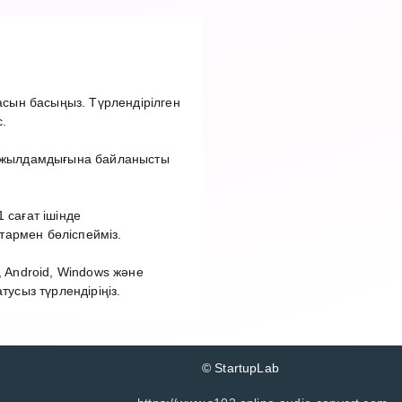
сын басыңыз. Түрлендірілген
.
ет жылдамдығына байланысты
 сағат ішінде
тармен бөліспейміз.
 Android, Windows және
сыз түрлендіріңіз.
© StartupLab