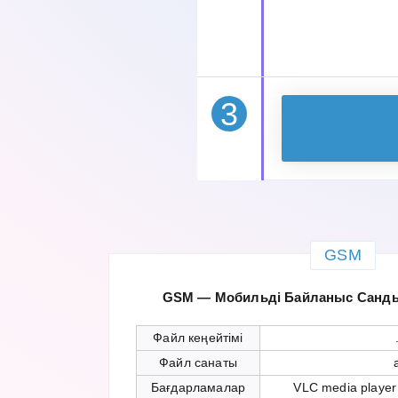
3
GSM
GSM — Мобильді Байланыс Санд
Файл кеңейтімі
Файл санаты
Бағдарламалар
VLC media player