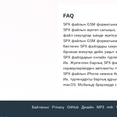
FAQ
SPX файлын GSM форматына қ
SPX файлын жүктеп салыңыз,
файл секундтар ішінде жүктеу
SPX файлын GSM форматына т
Көптеген SPX файлдары секун
бірнеше минутқа дейін уақыт 
SPX файлдарын онлайн түрленд
Иә. Жүктелген барлық SPX фай
серверлерімізден автоматты 
SPX файлын iPhone немесе An
Иә, түрлендіргіш барлық құры
macOS. Мобильді браузерде с
Байланыс
Privacy
GitHub
Дизайн
MP3
m4r