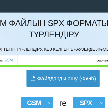
M ФАЙЛЫН SPX ФОРМАТ
ТҮРЛЕНДІРУ
РМАУ
 ТЕГІН ТҮРЛЕНДІРУ, КЕЗ КЕЛГЕН БРАУЗЕРДЕ ЖҰМ
GSM
ры
Барлық
Файлдарды ашу (<5Gb)
ге
GSM
SPX