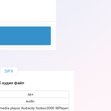
SPX
X аудио файл
.spx
audio
media player Audacity foobar2000 MPlayer