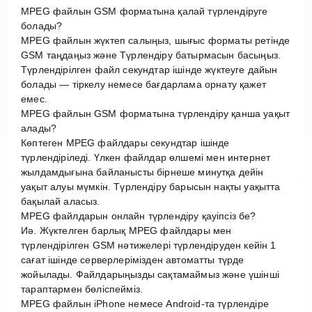
MPEG файлын GSM форматына қалай түрлендіруге
болады?
MPEG файлын жүктеп салыңыз, шығыс форматы ретінде
GSM таңдаңыз және Түрлендіру батырмасын басыңыз.
Түрлендірілген файл секундтар ішінде жүктеуге дайын
болады — тіркелу немесе бағдарлама орнату қажет
емес.
MPEG файлын GSM форматына түрлендіру қанша уақыт
алады?
Көптеген MPEG файлдары секундтар ішінде
түрлендіріледі. Үлкен файлдар өлшемі мен интернет
жылдамдығына байланысты бірнеше минутқа дейін
уақыт алуы мүмкін. Түрлендіру барысын нақты уақытта
бақылай аласыз.
MPEG файлдарын онлайн түрлендіру қауіпсіз бе?
Иә. Жүктелген барлық MPEG файлдары мен
түрлендірілген GSM нәтижелері түрлендіруден кейін 1
сағат ішінде серверлерімізден автоматты түрде
жойылады. Файлдарыңызды сақтамаймыз және үшінші
тараптармен бөліспейміз.
MPEG файлын iPhone немесе Android-та түрлендіре