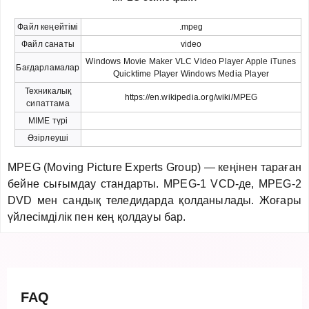
Файл кеңейтімі
.mpeg
Файл санаты
video
Windows Movie Maker VLC Video Player Apple iTunes
Бағдарламалар
Quicktime Player Windows Media Player
Техникалық
https://en.wikipedia.org/wiki/MPEG
сипаттама
MIME түрі
Әзірлеуші
MPEG (Moving Picture Experts Group) — кеңінен тараған
бейне сығымдау стандарты. MPEG-1 VCD-де, MPEG-2
DVD мен сандық теледидарда қолданылады. Жоғары
үйлесімділік пен кең қолдауы бар.
FAQ