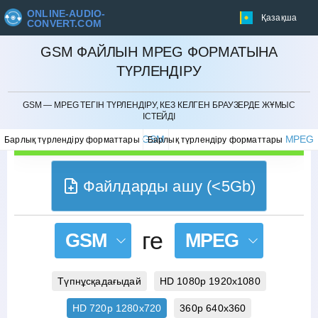
ONLINE-AUDIO-
Қазақша
CONVERT.COM
GSM ФАЙЛЫН MPEG ФОРМАТЫНА
ТҮРЛЕНДІРУ
БОЛДЫРМАУ
GSM — MPEG ТЕГІН ТҮРЛЕНДІРУ, КЕЗ КЕЛГЕН БРАУЗЕРДЕ ЖҰМЫС
ІСТЕЙДІ
GSM
MPEG
Барлық түрлендіру форматтары
Барлық түрлендіру форматтары
Файлдарды ашу (<5Gb)
ге
GSM
MPEG
Түпнұсқадағыдай
HD 1080p 1920x1080
HD 720p 1280x720
360p 640x360