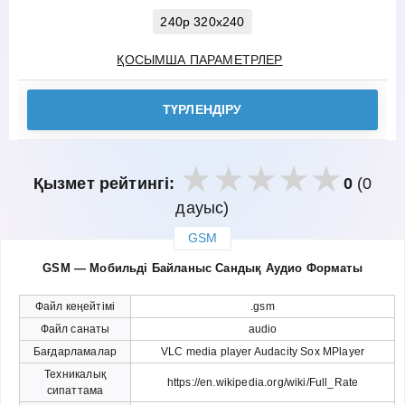
240p 320x240
ҚОСЫМША ПАРАМЕТРЛЕР
ТҮРЛЕНДІРУ
Қызмет рейтингі:
0
(0
дауыс)
GSM
закрыть
GSM — Мобильді Байланыс Сандық Аудио Форматы
Файл кеңейтімі
.gsm
Файл санаты
audio
Бағдарламалар
VLC media player Audacity Sox MPlayer
Техникалық
https://en.wikipedia.org/wiki/Full_Rate
сипаттама