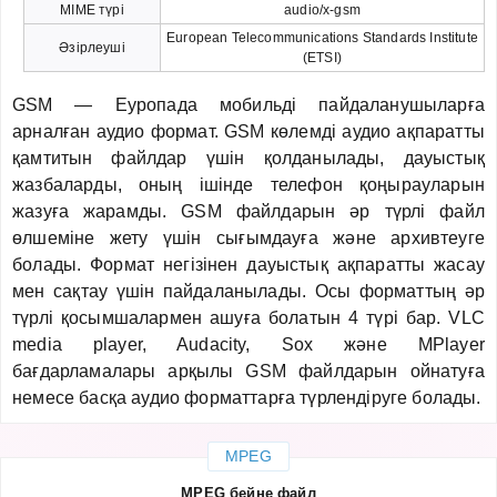
MIME түрі
audio/x-gsm
European Telecommunications Standards Institute
Әзірлеуші
(ETSI)
GSM — Еуропада мобильді пайдаланушыларға
арналған аудио формат. GSM көлемді аудио ақпаратты
қамтитын файлдар үшін қолданылады, дауыстық
жазбаларды, оның ішінде телефон қоңырауларын
жазуға жарамды. GSM файлдарын әр түрлі файл
өлшеміне жету үшін сығымдауға және архивтеуге
болады. Формат негізінен дауыстық ақпаратты жасау
мен сақтау үшін пайдаланылады. Осы форматтың әр
түрлі қосымшалармен ашуға болатын 4 түрі бар. VLC
media player, Audacity, Sox және MPlayer
бағдарламалары арқылы GSM файлдарын ойнатуға
немесе басқа аудио форматтарға түрлендіруге болады.
MPEG
MPEG бейне файл