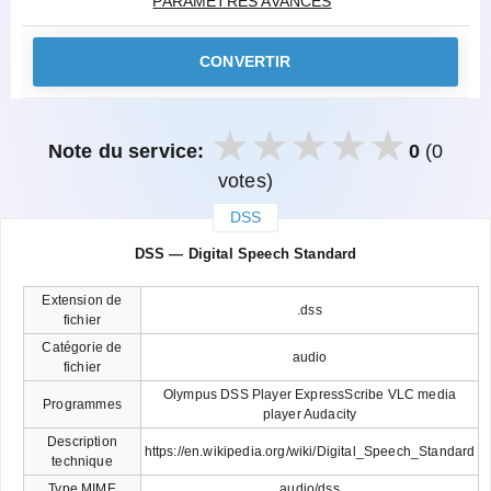
PARAMÈTRES AVANCÉS
CONVERTIR
Note du service:
0
(0
votes)
DSS
закрыть
DSS — Digital Speech Standard
Extension de
.dss
fichier
Catégorie de
audio
fichier
Olympus DSS Player ExpressScribe VLC media
Programmes
player Audacity
Description
https://en.wikipedia.org/wiki/Digital_Speech_Standard
technique
Type MIME
audio/dss