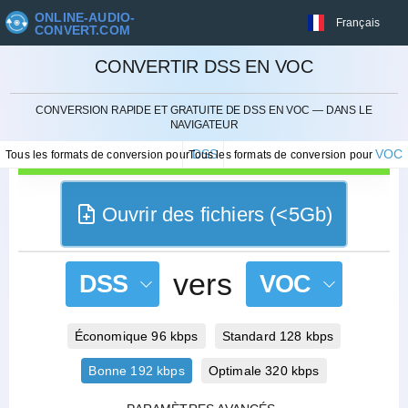
ONLINE-AUDIO-
Français
CONVERT.COM
CONVERTIR DSS EN VOC
ANNULER
CONVERSION RAPIDE ET GRATUITE DE DSS EN VOC — DANS LE
NAVIGATEUR
DSS
VOC
Tous les formats de conversion pour
Tous les formats de conversion pour
Ouvrir des fichiers (<5Gb)
vers
DSS
VOC
Économique 96 kbps
Standard 128 kbps
Bonne 192 kbps
Optimale 320 kbps