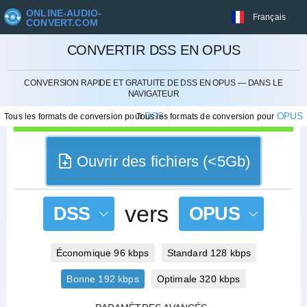
ONLINE-AUDIO-
Français
CONVERT.COM
CONVERTIR DSS EN OPUS
ANNULER
CONVERSION RAPIDE ET GRATUITE DE DSS EN OPUS — DANS LE
NAVIGATEUR
DSS
OPUS
Tous les formats de conversion pour
Tous les formats de conversion pour
Ouvrir des fichiers (<5Gb)
vers
DSS
OPUS
Économique 96 kbps
Standard 128 kbps
Bonne 192 kbps
Optimale 320 kbps