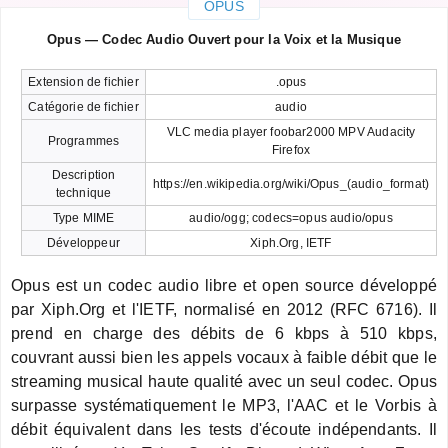
OPUS
Opus — Codec Audio Ouvert pour la Voix et la Musique
Extension de fichier
.opus
Catégorie de fichier
audio
VLC media player foobar2000 MPV Audacity
Programmes
Firefox
Description
https://en.wikipedia.org/wiki/Opus_(audio_format)
technique
Type MIME
audio/ogg; codecs=opus audio/opus
Développeur
Xiph.Org, IETF
Opus est un codec audio libre et open source développé
par Xiph.Org et l'IETF, normalisé en 2012 (RFC 6716). Il
prend en charge des débits de 6 kbps à 510 kbps,
couvrant aussi bien les appels vocaux à faible débit que le
streaming musical haute qualité avec un seul codec. Opus
surpasse systématiquement le MP3, l'AAC et le Vorbis à
débit équivalent dans les tests d'écoute indépendants. Il