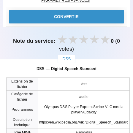
PARAMÈTRES AVANCÉS
CONVERTIR
Note du service:
0
(0
votes)
DSS
закрыть
DSS — Digital Speech Standard
Extension de
.dss
fichier
Catégorie de
audio
fichier
Olympus DSS Player ExpressScribe VLC media
Programmes
player Audacity
Description
https://en.wikipedia.org/wiki/Digital_Speech_Standard
technique
Type MIME
audio/dss