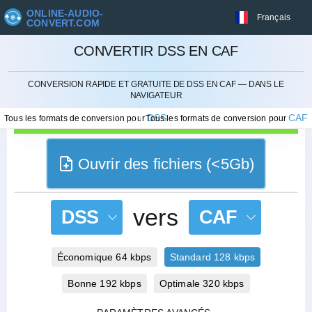
ONLINE-AUDIO-
Français
CONVERT.COM
CONVERTIR DSS EN CAF
ANNULER
CONVERSION RAPIDE ET GRATUITE DE DSS EN CAF — DANS LE
NAVIGATEUR
DSS
CAF
Tous les formats de conversion pour
Tous les formats de conversion pour
Ouvrir des fichiers (<5Gb)
vers
DSS
CAF
Économique 64 kbps
Standard 128 kbps
Bonne 192 kbps
Optimale 320 kbps