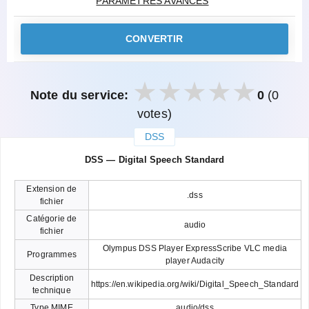
PARAMÈTRES AVANCÉS
CONVERTIR
Note du service:
0
(0
votes)
DSS
закрыть
DSS — Digital Speech Standard
Extension de
.dss
fichier
Catégorie de
audio
fichier
Olympus DSS Player ExpressScribe VLC media
Programmes
player Audacity
Description
https://en.wikipedia.org/wiki/Digital_Speech_Standard
technique
Type MIME
audio/dss