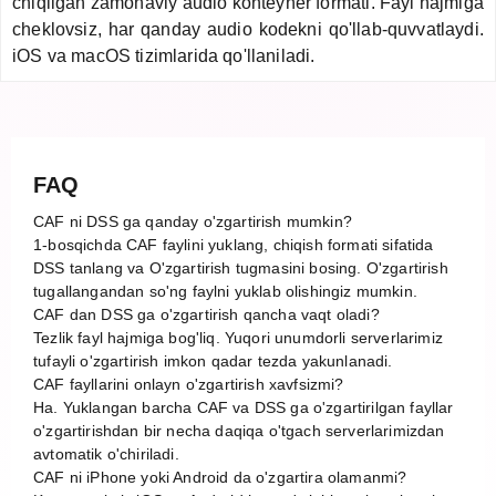
chiqilgan zamonaviy audio konteyner formati. Fayl hajmiga
cheklovsiz, har qanday audio kodekni qo'llab-quvvatlaydi.
iOS va macOS tizimlarida qo'llaniladi.
FAQ
CAF ni DSS ga qanday o'zgartirish mumkin?
1-bosqichda CAF faylini yuklang, chiqish formati sifatida
DSS tanlang va O'zgartirish tugmasini bosing. O'zgartirish
tugallangandan so'ng faylni yuklab olishingiz mumkin.
CAF dan DSS ga o'zgartirish qancha vaqt oladi?
Tezlik fayl hajmiga bog'liq. Yuqori unumdorli serverlarimiz
tufayli o'zgartirish imkon qadar tezda yakunlanadi.
CAF fayllarini onlayn o'zgartirish xavfsizmi?
Ha. Yuklangan barcha CAF va DSS ga o'zgartirilgan fayllar
o'zgartirishdan bir necha daqiqa o'tgach serverlarimizdan
avtomatik o'chiriladi.
CAF ni iPhone yoki Android da o'zgartira olamanmi?