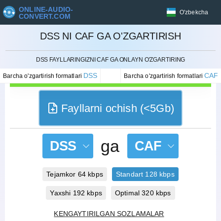
ONLINE-AUDIO-
O'zbekcha
CONVERT.COM
DSS NI CAF GA O'ZGARTIRISH
BEKOR QILISH
DSS FAYLLARINGIZNI CAF GA ONLAYN O'ZGARTIRING
DSS
CAF
Barcha o'zgartirish formatlari
Barcha o'zgartirish formatlari
Fayllarni ochish (<5Gb)
ga
DSS
CAF
Tejamkor 64 kbps
Standart 128 kbps
Yaxshi 192 kbps
Optimal 320 kbps
KENGAYTIRILGAN SOZLAMALAR