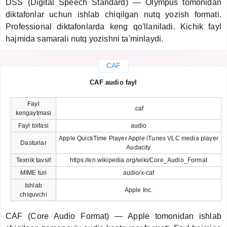
DSS (Digital Speech Standard) — Olympus tomonidan
diktafonlar uchun ishlab chiqilgan nutq yozish formati.
Professional diktafonlarda keng qo'llaniladi. Kichik fayl
hajmida samarali nutq yozishni ta'minlaydi.
CAF
CAF audio fayl
Fayl
.caf
kengaytmasi
Fayl toifasi
audio
Apple QuickTime Player Apple iTunes VLC media player
Dasturlar
Audacity
Texnik tavsif
https://en.wikipedia.org/wiki/Core_Audio_Format
MIME turi
audio/x-caf
Ishlab
Apple Inc.
chiquvchi
CAF (Core Audio Format) — Apple tomonidan ishlab