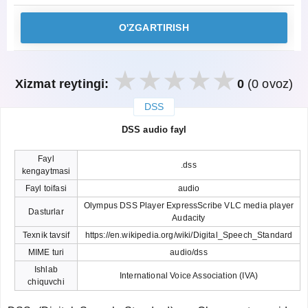
O'ZGARTIRISH
Xizmat reytingi:
0
(0 ovoz)
DSS
закрыть
DSS audio fayl
Fayl
.dss
kengaytmasi
Fayl toifasi
audio
Olympus DSS Player ExpressScribe VLC media player
Dasturlar
Audacity
Texnik tavsif
https://en.wikipedia.org/wiki/Digital_Speech_Standard
MIME turi
audio/dss
Ishlab
International Voice Association (IVA)
chiquvchi