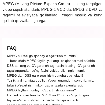
MPEG (Moving Picture Experts Group) — keng tarqalgan
video siqish standarti. MPEG-1 VCD da, MPEG-2 DVD va
raqamli televiziyada qo'llaniladi. Yuqori moslik va keng
qo'llab-quvvatlashga ega.
FAQ
MPEG ni DSS ga qanday o'zgartirish mumkin?
1-bosqichda MPEG faylini yuklang, chiqish formati sifatida
DSS tanlang va O'zgartirish tugmasini bosing. O'zgartirish
tugallangandan so'ng faylni yuklab olishingiz mumkin.
MPEG dan DSS ga o'zgartirish qancha vaqt oladi?
Tezlik fayl hajmiga bog'liq. Yuqori unumdorli serverlarimiz
tufayli o'zgartirish imkon qadar tezda yakunlanadi.
MPEG fayllarini onlayn o'zgartirish xavfsizmi?
Ha. Yuklangan barcha MPEG va DSS ga o'zgartirilgan
fayllar o'zgartirishdan bir necha daqiqa o'tgach
serverlarimizdan avtomatik o'chiriladi.