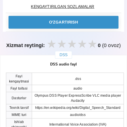
KENGAYTIRILGAN SOZLAMALAR
O'ZGARTIRISH
Xizmat reytingi:
0
(0 ovoz)
DSS
закрыть
DSS audio fayl
Fayl
.dss
kengaytmasi
Fayl toifasi
audio
Olympus DSS Player ExpressScribe VLC media player
Dasturlar
Audacity
Texnik tavsif
https://en.wikipedia.org/wiki/Digital_Speech_Standard
MIME turi
audio/dss
Ishlab
International Voice Association (IVA)
chiquvchi