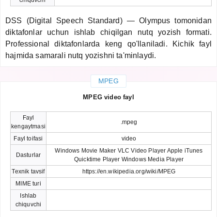
DSS (Digital Speech Standard) — Olympus tomonidan
diktafonlar uchun ishlab chiqilgan nutq yozish formati.
Professional diktafonlarda keng qo'llaniladi. Kichik fayl
hajmida samarali nutq yozishni ta'minlaydi.
MPEG
MPEG video fayl
Fayl
.mpeg
kengaytmasi
Fayl toifasi
video
Windows Movie Maker VLC Video Player Apple iTunes
Dasturlar
Quicktime Player Windows Media Player
Texnik tavsif
https://en.wikipedia.org/wiki/MPEG
MIME turi
Ishlab
chiquvchi