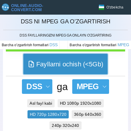
ONLINE-AUDIO-
O'zbekcha
CONVERT.COM
DSS NI MPEG GA O'ZGARTIRISH
BEKOR QILISH
DSS FAYLLARINGIZNI MPEG GA ONLAYN O'ZGARTIRING
DSS
MPEG
Barcha o'zgartirish formatlari
Barcha o'zgartirish formatlari
Fayllarni ochish (<5Gb)
ga
DSS
MPEG
Asl fayl kabi
HD 1080p 1920x1080
HD 720p 1280x720
360p 640x360
240p 320x240