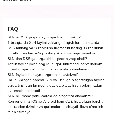
FAQ
SLN ni DSS ga qanday o'zgartirish mumkin?
1-bosqichda SLN faylini yuklang, chiqish formati sifatida
DSS tanlang va O'zgartirish tugmasini bosing. O'zgartirish
tugallangandan so'ng faylni yuklab olishingiz mumkin.
SLN dan DSS ga o'zgartirish qancha vaqt oladi?
Tezlik fayl hajmiga bog'liq. Yuqori unumdorli serverlarimiz
tufayli o'zgartirish imkon qadar tezda yakunlanadi.
SLN fayllarini onlayn o'zgartirish xavfsizmi?
Ha. Yuklangan barcha SLN va DSS ga o'zgartirilgan fayllar
o'zgartirishdan bir necha daqiqa o'tgach serverlarimizdan
avtomatik o'chiriladi.
SLN ni iPhone yoki Android da o'zgartira olamanmi?
Konverterimiz iOS va Android ham o'z ichiga olgan barcha
operatsion tizimlar va qurilmalarda ishlaydi. Ilova o'rnatish
talab etilmaydi.