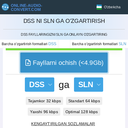
ONLINE-AUDIO-
O'zbekcha
CONVERT.COM
DSS NI SLN GA O'ZGARTIRISH
BEKOR QILISH
DSS FAYLLARINGIZNI SLN GA ONLAYN O'ZGARTIRING
DSS
SLN
Barcha o'zgartirish formatlari
Barcha o'zgartirish formatlari
Fayllarni ochish (<4.9Gb)
ga
DSS
SLN
Tejamkor 32 kbps
Standart 64 kbps
Yaxshi 96 kbps
Optimal 128 kbps
KENGAYTIRILGAN SOZLAMALAR