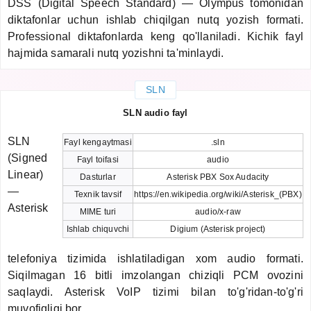
DSS (Digital Speech Standard) — Olympus tomonidan
diktafonlar uchun ishlab chiqilgan nutq yozish formati.
Professional diktafonlarda keng qo'llaniladi. Kichik fayl
hajmida samarali nutq yozishni ta'minlaydi.
SLN
SLN audio fayl
SLN
Fayl kengaytmasi
.sln
(Signed
Fayl toifasi
audio
Linear)
Dasturlar
Asterisk PBX Sox Audacity
—
Texnik tavsif
https://en.wikipedia.org/wiki/Asterisk_(PBX)
Asterisk
MIME turi
audio/x-raw
Ishlab chiquvchi
Digium (Asterisk project)
telefoniya tizimida ishlatiladigan xom audio formati.
Siqilmagan 16 bitli imzolangan chiziqli PCM ovozini
saqlaydi. Asterisk VoIP tizimi bilan to'g'ridan-to'g'ri
muvofiqligi bor.