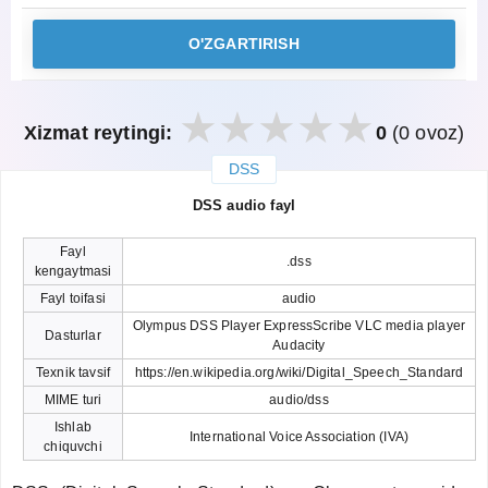
O'ZGARTIRISH
Xizmat reytingi:
0
(0 ovoz)
DSS
закрыть
DSS audio fayl
Fayl
.dss
kengaytmasi
Fayl toifasi
audio
Olympus DSS Player ExpressScribe VLC media player
Dasturlar
Audacity
Texnik tavsif
https://en.wikipedia.org/wiki/Digital_Speech_Standard
MIME turi
audio/dss
Ishlab
International Voice Association (IVA)
chiquvchi