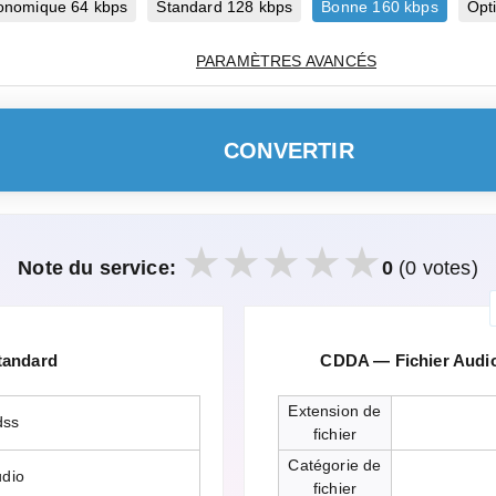
onomique 64 kbps
Standard 128 kbps
Bonne 160 kbps
Opt
PARAMÈTRES AVANCÉS
CONVERTIR
Note du service:
0
(0 votes)
tandard
CDDA — Fichier Audi
Extension de
dss
fichier
Catégorie de
udio
fichier