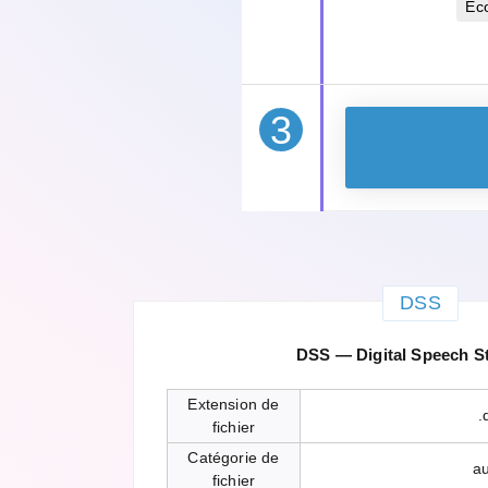
Éc
3
DSS
DSS — Digital Speech S
Extension de
.
fichier
Catégorie de
a
fichier