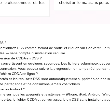
ée professionnels et les
choisit un format sans perte.
SS ?
lectionnez DSS comme format de sortie et cliquez sur Convertir. Le fic
es — sans compte ni installation requise.
version de CDDA en DSS ?
e convertissent en quelques secondes. Les fichiers volumineux peuve
de connexion. Vous pouvez suivre la progression en temps réel pendant
 fichiers CDDA en ligne ?
ortés et les résultats DSS sont automatiquement supprimés de nos se
e partageons et ne consultons jamais vos fichiers.
one ou Android ?
onne sur tous les appareils et systèmes — iPhone, iPad, Android, Wi
portez le fichier CDDA et convertissez-le en DSS sans installer d'app