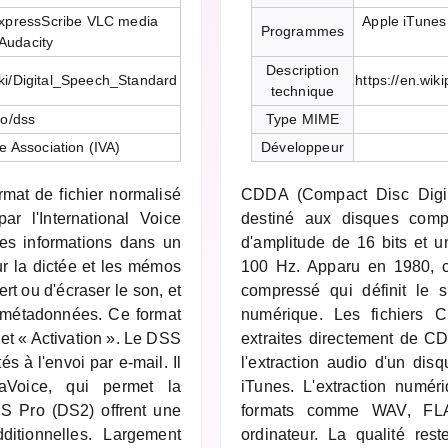
xpressScribe VLC media
Apple iTunes
Programmes
 Audacity
Description
wiki/Digital_Speech_Standard
https://en.wik
technique
io/dss
Type MIME
ce Association (IVA)
Développeur
mat de fichier normalisé
CDDA (Compact Disc Digita
r l'International Voice
destiné aux disques compa
les informations dans un
d'amplitude de 16 bits et 
r la dictée et les mémos
100 Hz. Apparu en 1980, c
ert ou d'écraser le son, et
compressé qui définit le 
e métadonnées. Ce format
numérique. Les fichiers 
t « Activation ». Le DSS
extraites directement de CD.
s à l'envoi par e-mail. Il
l'extraction audio d'un di
aVoice, qui permet la
iTunes. L'extraction numéri
S Pro (DS2) offrent une
formats comme WAV, FL
ditionnelles. Largement
ordinateur. La qualité rest