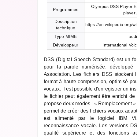
Olympus DSS Player E
Programmes
player
Description
https://en.wikipedia.org/
technique
Type MIME
aud
Développeur
International Voi
DSS (Digital Speech Standard) est un for
pour la parole numérisée, développé pa
Association. Les fichiers DSS stockent 
format à haute compression, optimisé pou
vocaux. Il est possible d'enregistrer un ins
le fichier peut également être enrichi d
propose deux modes : « Remplacement » e
permet de créer des fichiers vocaux adapté
est alimenté par le logiciel IBM Vi
reconnaissance vocale. Les versions DS
qualité supérieure et des fonctions ad