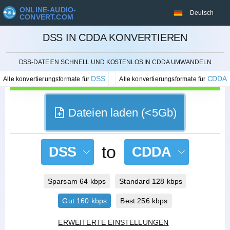
ONLINE-AUDIO-
Deutsch
CONVERT.COM
DSS IN CDDA KONVERTIEREN
STORNIEREN
DSS-DATEIEN SCHNELL UND KOSTENLOS IN CDDA UMWANDELN
DSS
CDDA
Alle konvertierungsformate für
Alle konvertierungsformate für
Dateien laden (<5Gb)
to
DSS
CDDA
Sparsam 64 kbps
Standard 128 kbps
Gut 160 kbps
Best 256 kbps
ERWEITERTE EINSTELLUNGEN