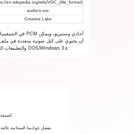
ps://en.wikipedia.org/wiki/VOC_(file_format)
audio/x-voc
Creative Labs
أن يحتوي على كتل صوتية متعددة في ملف وا
DOS والتطبيقات المتعددة الوسائط في عصر DOS/Windows 3.x.
ارفع ملف VOC في الخطوة الأولى، اختر DSS كصيغة إخراج وانقر على تحويل. بعد اكتمال التحويل يمكنك تنزيل الملف.