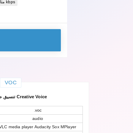
مثالية 320 kbps
VOC
VOC — تنسيق صوت Creative Voice
.voc
audio
VLC media player Audacity Sox MPlayer