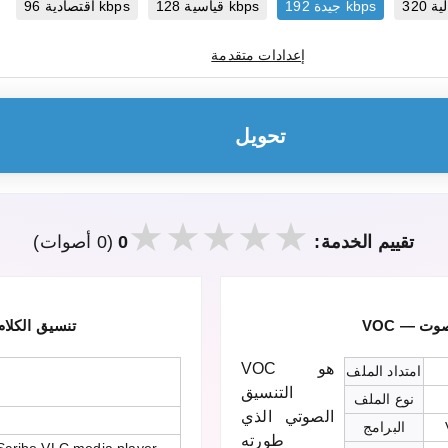
جيدة 192 kbps
قياسية 128 kbps
اقتصادية 96 kbps
إعدادات متقدمة
تحويل
تقييم الخدمة:
0
(0 أصوات)
DSS — تنسيق ا
VOC هو
امتداد الملف
التنسيق
نوع الملف
الصوتي الذي
البرامج
طورته