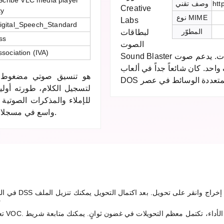
cribe VLC media player
htt
وصف تقني
Creative
ty
نوع MIME
Labs
/Digital_Speech_Standard
المطوّر
لبطاقات
ss
الصوت
ssociation (IVA)
Sound Blaster في التسعينيات. يدعم صوت PCM أحادي وستيريو، ويمكن
حد. كان شائعاً جداً في ألعاب
لتسجيل الكلام، طورته أولي
للإملاء والمذكرات الصوتية
واسع في مسجلات الإملاء المهنية وحلول النسخ في المؤسسات.
كم 
تعتمد