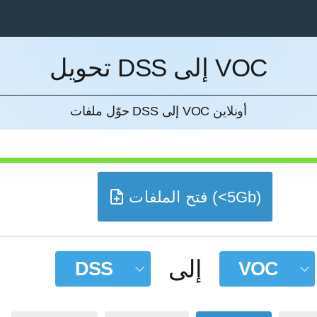
تحويل DSS إلى VOC
إل
حوّل ملفات DSS إلى VOC أونلاين
فتح الملفات (<5Gb)
إلى
DSS
VOC