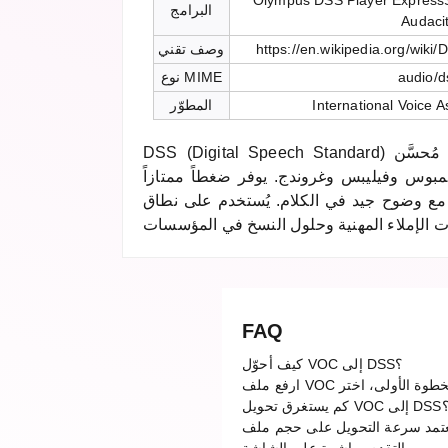
Olympus DSS Player ExpressS
البرامج
Audaci
https://en.wikipedia.org/wiki
وصف تقني
audio/d
نوع MIME
International Voice A
المطوّر
DSS (Digital Speech Standard) هو تنسيق صوتي مضغوط مُحسَّن
مبوس وفيليبس وغروندج. يوفر ضغطاً ممتازاً
 مع وضوح جيد في الكلام. يُستخدم على نطاق
FAQ
كيف أحوّل VOC إلى DSS؟
يستغرق تحويل VOC إلى DSS؟
 سرعة التحويل على حجم ملف VOC. بفضل خوادمنا السحابية عالية الأداء، تكتمل معظم التحويلات في غضون ثوانٍ. يمكنك متابعة شريط