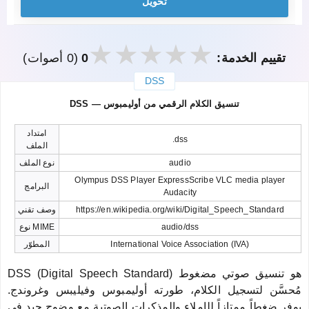
تحويل
تقييم الخدمة:
0
(0 أصوات)
DSS
закрыть
DSS — تنسيق الكلام الرقمي من أوليمبوس
امتداد
.dss
الملف
audio
نوع الملف
Olympus DSS Player ExpressScribe VLC media player
البرامج
Audacity
https://en.wikipedia.org/wiki/Digital_Speech_Standard
وصف تقني
audio/dss
نوع MIME
International Voice Association (IVA)
المطوّر
DSS (Digital Speech Standard) هو تنسيق صوتي مضغوط
مُحسَّن لتسجيل الكلام، طورته أوليمبوس وفيليبس وغروندج.
يوفر ضغطاً ممتازاً للإملاء والمذكرات الصوتية مع وضوح جيد في