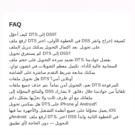
FAQ
كيف أحوّل DTS إلى DSS؟
ارفع ملف DTS في الخطوة الأولى، اختر DSS كصيغة إخراج وانقر
على تحويل. بعد اكتمال التحويل يمكنك تنزيل الملف.
كم يستغرق تحويل DTS إلى DSS؟
تعتمد سرعة التحويل على حجم ملف DTS. بفضل خوادمنا
السحابية عالية الأداء، تكتمل معظم التحويلات في غضون ثوانٍ.
يمكنك متابعة شريط التقدم مباشرة على الشاشة.
هل تحويل ملفات DTS أونلاين آمن؟
نعم، التحويل آمن تماماً. يتم حذف جميع ملفات DTS المرفوعة
والنتائج المحوّلة إلى DSS تلقائياً من خوادمنا خلال دقائق. لا نشارك
ملفاتك مع أي طرف ثالث ولا نخزّنها بشكل دائم.
هل يمكنني تحويل DTS على iPhone أو Android؟
يعمل محوّلنا على جميع أنظمة التشغيل والأجهزة بما فيها iOS
وAndroid. ارفع ملف DTS، اختر DSS في الخطوة الثانية وابدأ
التحويل — دون الحاجة لأي تطبيق.