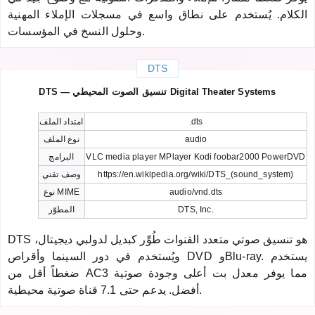
الكلام. يُستخدم على نطاق واسع في مسجلات الإملاء المهنية
وحلول النسخ في المؤسسات.
DTS
DTS — تنسيق الصوت المحيطي Digital Theater Systems
.dts
امتداد الملف
audio
نوع الملف
VLC media player MPlayer Kodi foobar2000 PowerDVD
البرامج
https://en.wikipedia.org/wiki/DTS_(sound_system)
وصف تقني
audio/vnd.dts
نوع MIME
DTS, Inc.
المطوّر
DTS هو تنسيق صوتي متعدد القنوات طُوِّر كبديل لدولبي ديجيتال،
ويُستخدم في دور السينما وأقراص DVD وBlu-ray. يستخدم
ضغطاً أقل من AC3 مما يوفر معدل بت أعلى وجودة صوتية
أفضل. يدعم حتى 7.1 قناة صوتية محيطية.