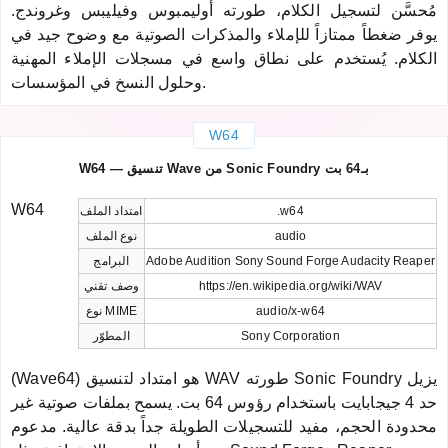
مُحسَّن لتسجيل الكلام، طورته أوليمبوس وفيليبس وغروندج.
يوفر ضغطاً ممتازاً للإملاء والمذكرات الصوتية مع وضوح جيد في
الكلام. يُستخدم على نطاق واسع في مسجلات الإملاء المهنية
وحلول النسخ في المؤسسات.
W64
W64 — تنسيق Wave من Sonic Foundry بـ64 بت
W64
.w64
امتداد الملف
audio
نوع الملف
Adobe Audition Sony Sound Forge Audacity Reaper
البرامج
https://en.wikipedia.org/wiki/WAV
وصف تقني
audio/x-w64
نوع MIME
Sony Corporation
المطوّر
(Wave64) هو امتداد لتنسيق WAV طورته Sonic Foundry يزيل
حد 4 جيجابايت باستخدام رؤوس 64 بت. يسمح بملفات صوتية غير
محدودة الحجم، مفيد للتسجيلات الطويلة جداً بدقة عالية. مدعوم