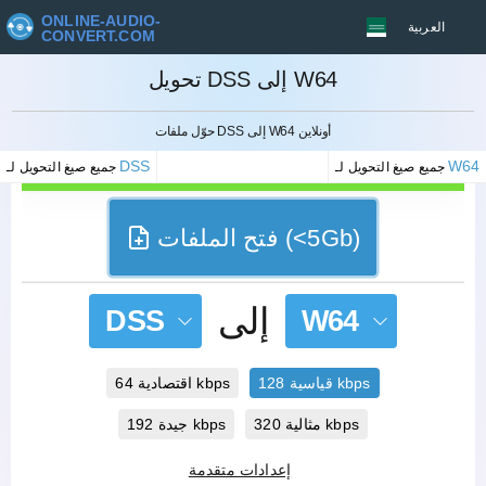
ONLINE-AUDIO-
العربية
CONVERT.COM
تحويل DSS إلى W64
إلغاء
حوّل ملفات DSS إلى W64 أونلاين
DSS
W64
جميع صيغ التحويل لـ
جميع صيغ التحويل لـ
فتح الملفات (<5Gb)
إلى
DSS
W64
قياسية 128 kbps
اقتصادية 64 kbps
مثالية 320 kbps
جيدة 192 kbps
إعدادات متقدمة