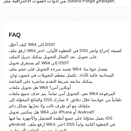
من أدوات الصوت الاحترافية مثل Sound Forge وReaper.
FAQ
كيف أحوّل W64 إلى DSS؟
ارفع ملف W64 في الخطوة الأولى، اختر DSS كصيغة إخراج وانقر
على تحويل. بعد اكتمال التحويل يمكنك تنزيل الملف.
كم يستغرق تحويل W64 إلى DSS؟
تعتمد سرعة التحويل على حجم ملف W64. بفضل خوادمنا
السحابية عالية الأداء، تكتمل معظم التحويلات في غضون ثوانٍ.
يمكنك متابعة شريط التقدم مباشرة على الشاشة.
هل تحويل ملفات W64 أونلاين آمن؟
نعم، التحويل آمن تماماً. يتم حذف جميع ملفات W64 المرفوعة
والنتائج المحوّلة إلى DSS تلقائياً من خوادمنا خلال دقائق. لا نشارك
ملفاتك مع أي طرف ثالث ولا نخزّنها بشكل دائم.
هل يمكنني تحويل W64 على iPhone أو Android؟
يعمل محوّلنا على جميع أنظمة التشغيل والأجهزة بما فيها iOS
وAndroid. ارفع ملف W64، اختر DSS في الخطوة الثانية وابدأ
التحويل — دون الحاجة لأي تطبيق.