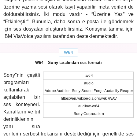
üzerine yazma sesi olarak kayıt yapabilir, meta verileri de
doldurabilirsiniz. İki modu vardır - “Üzerine Yaz” ve
“Etkinleştir”. Bununla, daha sonra e-posta ile göndermek
için ses dosyaları oluşturabilirsiniz. Konuşma tanıma için
IBM ViaVoice yazılımı tarafından desteklenmektedir.
W64
W64 – Sony tarafından ses formatı
Sony"nin çeşitli
.w64
programları
audio
kullanılarak
Adobe Audition Sony Sound Forge Audacity Reaper
açılabilen bir
https://en.wikipedia.org/wiki/WAV
ses konteyneri.
audio/x-w64
Kanalların ve bit
Sony Corporation
derinliklerinin
yanı sıra
verilerin serbest frekansını desteklediği için genellikle ses