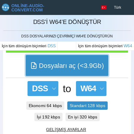
ONLINE-AUDIO-
Türk
CONVERT.COM
DSS'I W64'E DÖNÜŞTÜR
İPTAL ETMEK
DSS DOSYALARINIZI ÇEVRIMIÇI W64'E DÖNÜŞTÜRÜN
DSS
W64
İçin tüm dönüşüm biçimleri
İçin tüm dönüşüm biçimleri
Dosyaları aç (<3.9Gb)
to
DSS
W64
Ekonomi 64 kbps
Standart 128 kbps
İyi 192 kbps
En iyi 320 kbps
GELIŞMIŞ AYARLAR