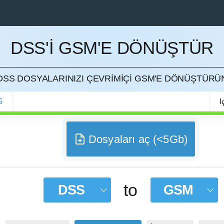
DSS'I GSM'E DÖNÜŞTÜR
ETMEK
DSS DOSYALARINIZI ÇEVRIMIÇI GSM'E DÖNÜŞTÜRÜ
S
İ
Dosyaları aç (<5Gb)
to
DSS
GSM