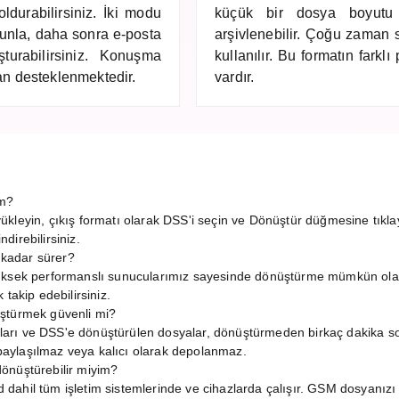
oldurabilirsiniz. İki modu
küçük bir dosya boyutu e
ununla, daha sonra e-posta
arşivlenebilir. Çoğu zaman s
turabilirsiniz. Konuşma
kullanılır. Bu formatın farkl
dan desteklenmektedir.
vardır.
üm?
ükleyin, çıkış formatı olarak DSS'i seçin ve Dönüştür düğmesine tıkl
irebilirsiniz.
kadar sürer?
Yüksek performanslı sunucularımız sayesinde dönüştürme mümkün ola
takip edebilirsiniz.
ştürmek güvenli mi?
arı ve DSS'e dönüştürülen dosyalar, dönüştürmeden birkaç dakika s
a paylaşılmaz veya kalıcı olarak depolanmaz.
önüştürebilir miyim?
ahil tüm işletim sistemlerinde ve cihazlarda çalışır. GSM dosyanızı 