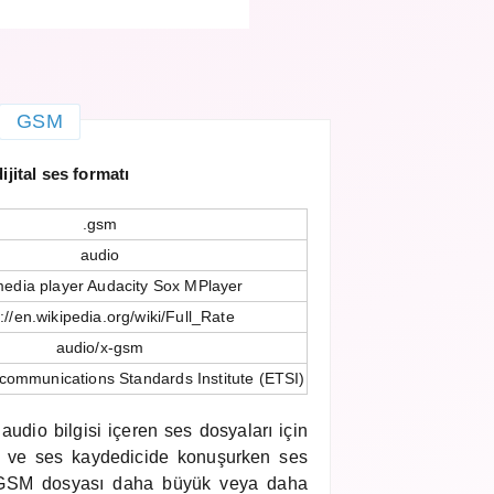
GSM
jital ses formatı
.gsm
audio
edia player Audacity Sox MPlayer
://en.wikipedia.org/wiki/Full_Rate
audio/x-gsm
communications Standards Institute (ETSI)
a audio bilgisi içeren ses dosyaları için
zda ve ses kaydedicide konuşurken ses
 GSM dosyası daha büyük veya daha