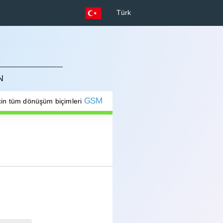
Türk
N
GSM
çin tüm dönüşüm biçimleri