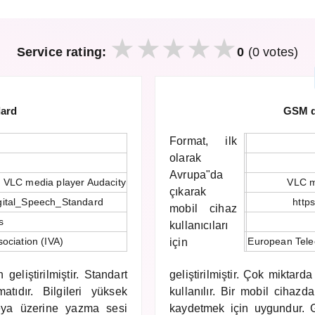
Service rating:
0
(0 votes)
dard
GSM di
Format, ilk
olarak
Avrupa"da
 VLC media player Audacity
VLC m
çıkarak
Digital_Speech_Standard
https
mobil cihaz
s
kullanıcıları
sociation (IVA)
European Tele
için
geliştirilmiştir. Standart
geliştirilmiştir. Çok miktard
atıdır. Bilgileri yüksek
kullanılır. Bir mobil ciha
veya üzerine yazma sesi
kaydetmek için uygundur.