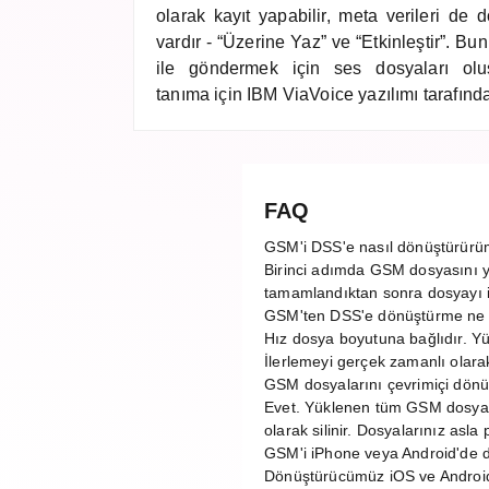
olarak kayıt yapabilir, meta verileri de d
vardır - “Üzerine Yaz” ve “Etkinleştir”. B
ile göndermek için ses dosyaları oluş
tanıma için IBM ViaVoice yazılımı tarafın
FAQ
GSM'i DSS'e nasıl dönüştürür
Birinci adımda GSM dosyasını y
tamamlandıktan sonra dosyayı ind
GSM'ten DSS'e dönüştürme ne 
Hız dosya boyutuna bağlıdır. 
İlerlemeyi gerçek zamanlı olarak 
GSM dosyalarını çevrimiçi dönü
Evet. Yüklenen tüm GSM dosyal
olarak silinir. Dosyalarınız asl
GSM'i iPhone veya Android'de d
Dönüştürücümüz iOS ve Android d