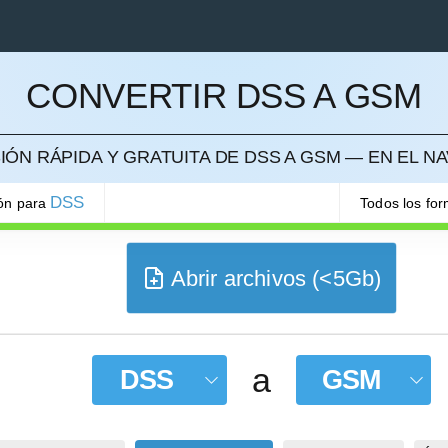
CONVERTIR DSS A GSM
ELAR
ÓN RÁPIDA Y GRATUITA DE DSS A GSM — EN EL 
DSS
ión para
Todos los fo
Abrir archivos (<5Gb)
a
DSS
GSM