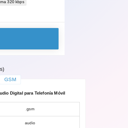
ima 320 kbps
s)
GSM
io Digital para Telefonía Móvil
.gsm
audio