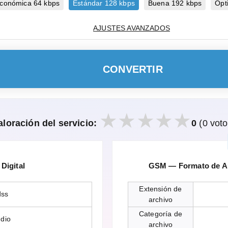
conómica 64 kbps
Estándar 128 kbps
Buena 192 kbps
Ópt
AJUSTES AVANZADOS
CONVERTIR
aloración del servicio:
0
(0 voto
Digital
GSM — Formato de Aud
Extensión de
dss
archivo
Categoría de
dio
archivo