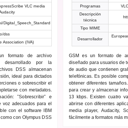
xpressScribe VLC media
Programas
VLC
Audacity
Descripción
ht
técnica
iki/Digital_Speech_Standard
Tipo MIME
o/dss
European
Desarrollador
e Association (IVA)
un formato de archivo
GSM es un formato de aud
, desarrollado por la
diseñado para usuarios de te
archivos DSS almacenan
de audio que contienen gra
sión, ideal para dictados
telefónicas. Es posible com
rciones o sobrescribir el
obtener diferentes tamaños
mpletarse con metadatos.
para crear y almacenar inf
ción: "Sobrescribir" e
13 kbps. Existen cuatro v
de voz adecuados para el
abrirse con diferentes apl
ible con el software IBM
media player, Audacity, S
sí como con Olympus DSS
fácilmente a formatos más