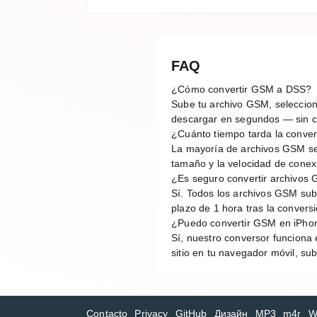
FAQ
¿Cómo convertir GSM a DSS?
Sube tu archivo GSM, selecciona
descargar en segundos — sin cu
¿Cuánto tiempo tarda la conv
La mayoría de archivos GSM se
tamaño y la velocidad de conex
¿Es seguro convertir archivos
Sí. Todos los archivos GSM sub
plazo de 1 hora tras la conver
¿Puedo convertir GSM en iPho
Sí, nuestro conversor funciona 
sitio en tu navegador móvil, su
Contacto
Privacy
GitHub
Дизайн
MP3
m4r
W