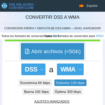
ONLINE-AUDIO-
Español
CONVERT.COM
CONVERTIR DSS A WMA
CANCELAR
CONVERSIÓN RÁPIDA Y GRATUITA DE DSS A WMA — EN EL NAVEGADOR
DSS
WMA
Todos los formatos de conversión para
Todos los formatos de conversión para
Abrir archivos (<5Gb)
a
DSS
WMA
Económica 64 kbps
Estándar 128 kbps
Buena 192 kbps
Óptima 320 kbps
AJUSTES AVANZADOS