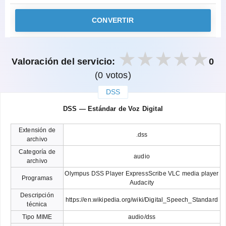
CONVERTIR
Valoración del servicio:
0
(0 votos)
DSS
закрыть
DSS — Estándar de Voz Digital
Extensión de
.dss
archivo
Categoría de
audio
archivo
Olympus DSS Player ExpressScribe VLC media player
Programas
Audacity
Descripción
https://en.wikipedia.org/wiki/Digital_Speech_Standard
técnica
Tipo MIME
audio/dss