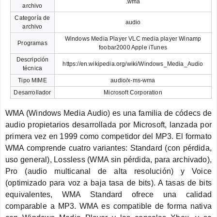
.wma
archivo
Categoría de
audio
archivo
Windows Media Player VLC media player Winamp
Programas
foobar2000 Apple iTunes
Descripción
https://en.wikipedia.org/wiki/Windows_Media_Audio
técnica
Tipo MIME
audio/x-ms-wma
Desarrollador
Microsoft Corporation
WMA (Windows Media Audio) es una familia de códecs de
audio propietarios desarrollada por Microsoft, lanzada por
primera vez en 1999 como competidor del MP3. El formato
WMA comprende cuatro variantes: Standard (con pérdida,
uso general), Lossless (WMA sin pérdida, para archivado),
Pro (audio multicanal de alta resolución) y Voice
(optimizado para voz a baja tasa de bits). A tasas de bits
equivalentes, WMA Standard ofrece una calidad
comparable a MP3. WMA es compatible de forma nativa