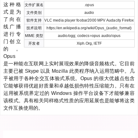
这种格
文件扩展名
.opus
式是为
文件类别
audio
了向在
软件支持
VLC media player foobar2000 MPV Audacity Firefox
线广播
技术说明
https://en.wikipedia.org/wiki/Opus_(audio_format)
进行专
MIME 类型
audio/ogg; codecs=opus audio/opus
门创立
开发者
Xiph.Org, IETF
的。
Opus
是一种能在互联网上实时展现效果的降级音频格式。它目前
主要已被 Skype 以及 Mozilla 此类程序纳入运用范畴中。几
乎被用于各种全交互体验式系统。Opus 的很大优越点包含
它能够获得优超好质量和卓越低损伤特性压缩能力。只有在
运用被系统界定过的 Windows 操作平台设备下才能够兼容
该模式。具有相关同样格式性质的应用延展也是能够将这类
文件互换使用的。