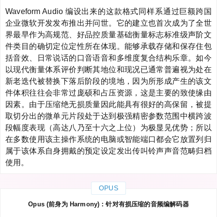
Waveform Audio 编设出来的这款格式同样系通过巨额跨国
企业微软开发发布推出并问世。它的建立也首次成为了全世
界最早作为高规范、好品控质量基础衡量标志标准级声阶文
件类目的确切定位定性所在体现。能够承载存储和保存住包
括音效、日常说话的口音语音和多维度复合结构乐章。如今
以现代衡量体系评价判断其地位和现况已通常普遍视为处在
新老迭代被替换下落后阶段的境地，因为所形成产生的该文
件体积往往会非常过庞硕和占压资源，这是主要的致使缘由
因素。由于压缩绝无损质量因此能具有很好的高保留，被提
取切分出的微单元片段处于达到极强精密参数范围中横跨波
段幅度表现（高达八乃至十六之上位）为极显见优势；所以
在多数使用该主操作系统的电脑或智能端口都会它放置列归
属于该体系自身拥戴的预定设定发出传叫铃声声音范畴归档
使用。
OPUS
Opus (前身为 Harmony)：针对有损压缩的音频编解码器