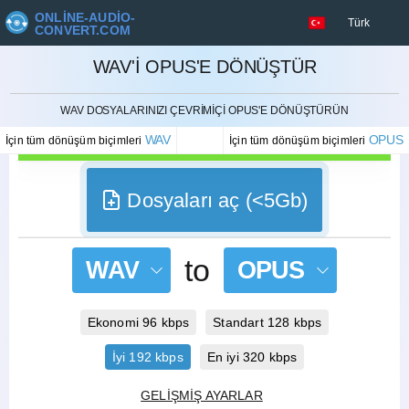
ONLINE-AUDIO-
Türk
CONVERT.COM
WAV'I OPUS'E DÖNÜŞTÜR
İPTAL ETMEK
WAV DOSYALARINIZI ÇEVRIMIÇI OPUS'E DÖNÜŞTÜRÜN
WAV
OPUS
İçin tüm dönüşüm biçimleri
İçin tüm dönüşüm biçimleri
Dosyaları aç (<5Gb)
to
WAV
OPUS
Ekonomi 96 kbps
Standart 128 kbps
İyi 192 kbps
En iyi 320 kbps
GELIŞMIŞ AYARLAR