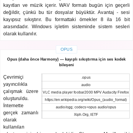
kayıtları ve müzik içerir. WAV formatı bugün için geçerli
değildir, çünkü bu tür dosyalar büyüktür. Avantaj - sesi
kayıpsız sıkıştırır. Bu formattaki örnekler 8 ila 16 bit
arasındadır. Windows işletim sisteminde sistem sesleri
olarak kullanılır.
OPUS
Opus (daha önce Harmony) — kayıplı sıkıştırma için ses kodek
bileşeni
Çevrimiçi
.opus
yayıncılıkla
audio
çalışmak üzere
VLC media player foobar2000 MPV Audacity Firefox
oluşturuldu.
https://en.wikipedia.org/wiki/Opus_(audio_format)
İnternette
audio/ogg; codecs=opus audio/opus
gerçek zamanlı
Xiph.Org, IETF
olarak
kullanılan