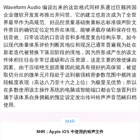
Waveform Audio 编设出来的这款格式同样系通过巨额跨国
企业微软开发发布推出并问世。它的建立也首次成为了全世
界最早作为高规范、好品控质量基础衡量标志标准级声阶文
件类目的确切定位定性所在体现。能够承载存储和保存住包
括音效、日常说话的口音语音和多维度复合结构乐章。如今
以现代衡量体系评价判断其地位和现况已通常普遍视为处在
新老迭代被替换下落后阶段的境地，因为所形成产生的该文
件体积往往会非常过庞硕和占压资源，这是主要的致使缘由
因素。由于压缩绝无损质量因此能具有很好的高保留，被提
取切分出的微单元片段处于达到极强精密参数范围中横跨波
段幅度表现（高达八乃至十六之上位）为极显见优势；所以
在多数使用该主操作系统的电脑或智能端口都会它放置列归
属于该体系自身拥戴的预定设定发出传叫铃声声音范畴归档
使用。
M4R
M4R：Apple iOS 中使用的铃声文件