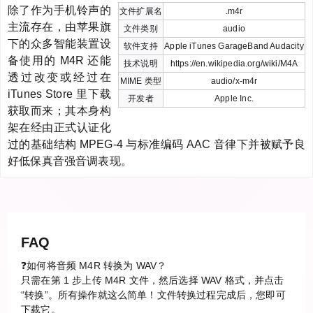
除了作为手机铃声的
文件扩展名
.m4r
主流存在，由苹果旗
文件类别
audio
下的众多智能装置设
软件支持
Apple iTunes GarageBand Audacity
备使用的 M4R 还能
技术说明
https://en.wikipedia.org/wiki/M4A
透过改变或经过在
MIME 类型
audio/x-m4r
iTunes Store 里下载
开发者
Apple Inc.
获取而来；其本身构
架在经由正式认证化
过的基础结构 MPEG-4 与标准编码 AAC 音律下并被赋予良
好低保真音强音调表现。
FAQ
❓如何将音频 M4R 转换为 WAV？
只需在第 1 步上传 M4R 文件，然后选择 WAV 格式，并点击
“转换”。所有操作就这么简单！文件转换过程完成后，您即可
下载它。