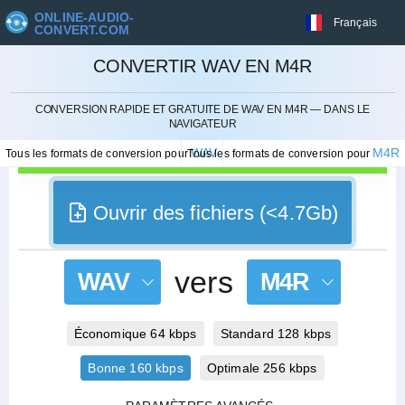
ONLINE-AUDIO-
Français
CONVERT.COM
CONVERTIR WAV EN M4R
ANNULER
CONVERSION RAPIDE ET GRATUITE DE WAV EN M4R — DANS LE
NAVIGATEUR
WAV
M4R
Tous les formats de conversion pour
Tous les formats de conversion pour
Ouvrir des fichiers (<4.7Gb)
vers
WAV
M4R
Économique 64 kbps
Standard 128 kbps
Bonne 160 kbps
Optimale 256 kbps