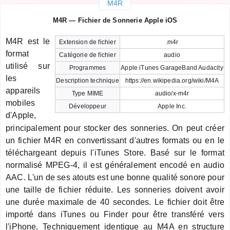
M4R
M4R — Fichier de Sonnerie Apple iOS
M4R est le
Extension de fichier
.m4r
format
Catégorie de fichier
audio
utilisé sur
Programmes
Apple iTunes GarageBand Audacity
les
Description technique
https://en.wikipedia.org/wiki/M4A
appareils
Type MIME
audio/x-m4r
mobiles
Développeur
Apple Inc.
d'Apple,
principalement pour stocker des sonneries. On peut créer
un fichier M4R en convertissant d'autres formats ou en le
téléchargeant depuis l'iTunes Store. Basé sur le format
normalisé MPEG-4, il est généralement encodé en audio
AAC. L'un de ses atouts est une bonne qualité sonore pour
une taille de fichier réduite. Les sonneries doivent avoir
une durée maximale de 40 secondes. Le fichier doit être
importé dans iTunes ou Finder pour être transféré vers
l'iPhone. Techniquement identique au M4A en structure