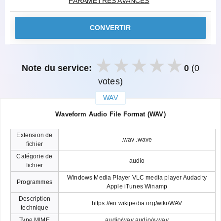
PARAMÈTRES AVANCÉS
CONVERTIR
Note du service:
0
(0
votes)
WAV
закрыть
Waveform Audio File Format (WAV)
Extension de
.wav .wave
fichier
Catégorie de
audio
fichier
Windows Media Player VLC media player Audacity
Programmes
Apple iTunes Winamp
Description
https://en.wikipedia.org/wiki/WAV
technique
Type MIME
audio/wav audio/x-wav