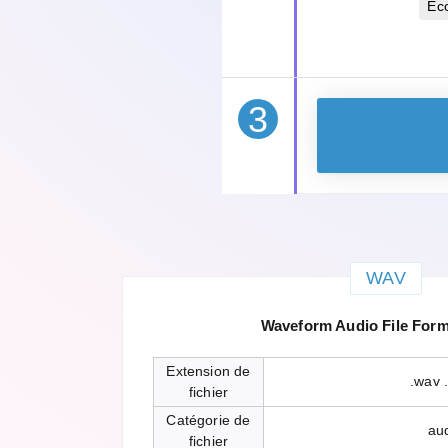
Éc
3
WAV
Waveform Audio File For
Extension de
.wav 
fichier
Catégorie de
au
fichier