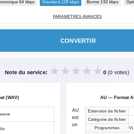
onomique 64 kbps
Standard 128 kbps
Bonne 192 kbps
Opt
PARAMÈTRES AVANCÉS
CONVERTIR
Note du service:
0
(0 votes)
mat (WAV)
AU — Format Au
AU
Extension de fichier
.wave
est
Catégorie de fichier
un
Programmes
VL
dio