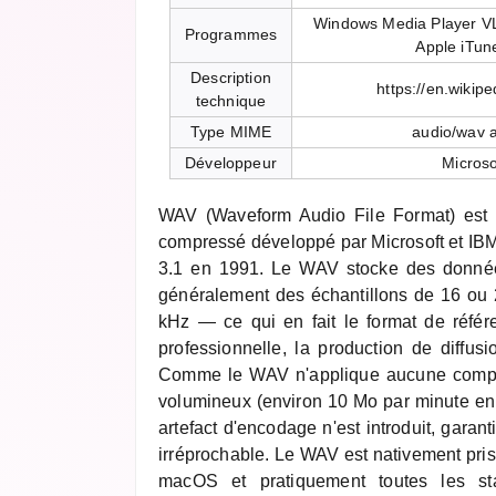
Windows Media Player VL
Programmes
Apple iTu
Description
https://en.wikip
technique
Type MIME
audio/wav 
Développeur
Microso
WAV (Waveform Audio File Format) est 
compressé développé par Microsoft et IBM
3.1 en 1991. Le WAV stocke des donn
généralement des échantillons de 16 ou 
kHz — ce qui en fait le format de référe
professionnelle, la production de diffusi
Comme le WAV n'applique aucune compres
volumineux (environ 10 Mo par minute en
artefact d'encodage n'est introduit, garant
irréprochable. Le WAV est nativement pri
macOS et pratiquement toutes les sta