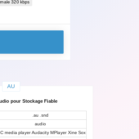
imale 320 kbps
AU
dio pour Stockage Fiable
.au .snd
audio
C media player Audacity MPlayer Xine Sox