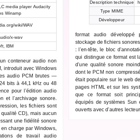
Description technique
h
C media player Audacity
Type MIME
nes Winamp
Développeur
edia.org/wiki/WAV
format audio développé 
audio/x-wav
stockage de fichiers sonores
ft, IBM
: l'en-tête, le bloc d'annota
qui distingue ce format est la
un conteneur audio non
d'une qualité sonore moind
, introduit avec Windows
dont le PCM non compressé, l
ées audio PCM brutes —
était populaire sur le web d
24 bits à 44,1 kHz ou 48
pages HTML et sur les sys
nce pour l'édition audio
que ce format soit princi
on et l'archivage sonore.
équipés de systèmes Sun o
sion, les fichiers sont
ouverts avec d'autres lecte
 qualité CD), mais aucun
issant une fidélité sonore
s en charge par Windows,
tions de travail audio