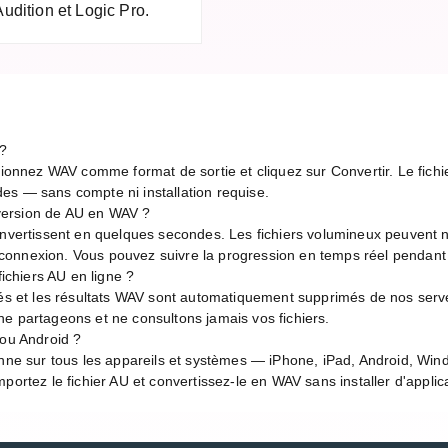
dition et Logic Pro.
?
tionnez WAV comme format de sortie et cliquez sur Convertir. Le fichie
es — sans compte ni installation requise.
version de AU en WAV ?
convertissent en quelques secondes. Les fichiers volumineux peuvent 
de connexion. Vous pouvez suivre la progression en temps réel pendant
fichiers AU en ligne ?
tés et les résultats WAV sont automatiquement supprimés de nos serve
e partageons et ne consultons jamais vos fichiers.
 ou Android ?
onne sur tous les appareils et systèmes — iPhone, iPad, Android, Wi
portez le fichier AU et convertissez-le en WAV sans installer d'applic