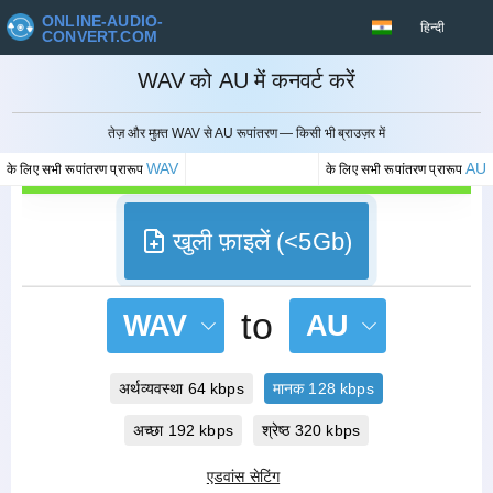
ONLINE-AUDIO-
हिन्दी
CONVERT.COM
WAV को AU में कनवर्ट करें
रद्द करना
तेज़ और मुफ़्त WAV से AU रूपांतरण — किसी भी ब्राउज़र में
WAV
AU
के लिए सभी रूपांतरण प्रारूप
के लिए सभी रूपांतरण प्रारूप
खुली फ़ाइलें (<5Gb)
to
WAV
AU
अर्थव्यवस्था 64 kbps
मानक 128 kbps
अच्छा 192 kbps
श्रेष्ठ 320 kbps
एडवांस सेटिंग