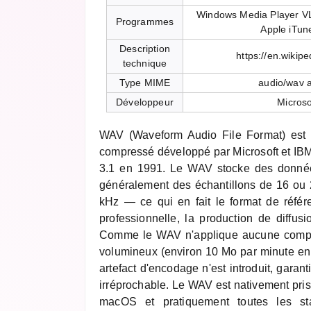
Windows Media Player VL
Programmes
Apple iTu
Description
https://en.wikip
technique
Type MIME
audio/wav 
Développeur
Microso
WAV (Waveform Audio File Format) est 
compressé développé par Microsoft et IBM
3.1 en 1991. Le WAV stocke des donn
généralement des échantillons de 16 ou 
kHz — ce qui en fait le format de référe
professionnelle, la production de diffusi
Comme le WAV n'applique aucune compres
volumineux (environ 10 Mo par minute en
artefact d'encodage n'est introduit, garant
irréprochable. Le WAV est nativement pri
macOS et pratiquement toutes les sta