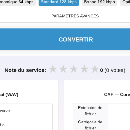
onomique 64 kbps
Standard 128 kbps
Bonne 192 kbps
Opt
PARAMÈTRES AVANCÉS
CONVERTIR
Note du service:
0
(0 votes)
mat (WAV)
CAF — Core 
Extension de
.wave
fichier
Catégorie de
dio
fichier