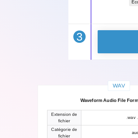
Éc
3
WAV
Waveform Audio File For
Extension de
.wav 
fichier
Catégorie de
au
fichier