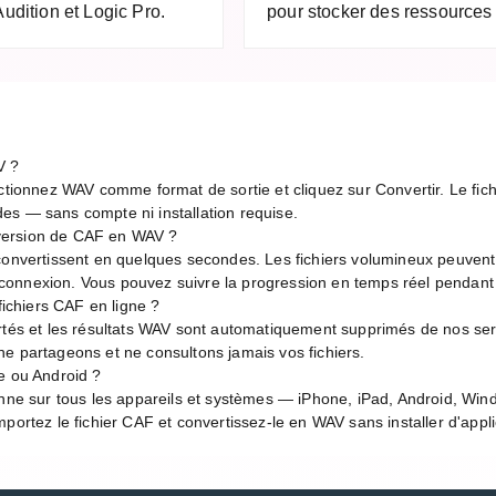
dition et Logic Pro.
pour stocker des ressources 
V ?
ctionnez WAV comme format de sortie et cliquez sur Convertir. Le fich
es — sans compte ni installation requise.
version de CAF en WAV ?
 convertissent en quelques secondes. Les fichiers volumineux peuven
de connexion. Vous pouvez suivre la progression en temps réel pendant
 fichiers CAF en ligne ?
rtés et les résultats WAV sont automatiquement supprimés de nos ser
e partageons et ne consultons jamais vos fichiers.
e ou Android ?
onne sur tous les appareils et systèmes — iPhone, iPad, Android, Wi
portez le fichier CAF et convertissez-le en WAV sans installer d'appli