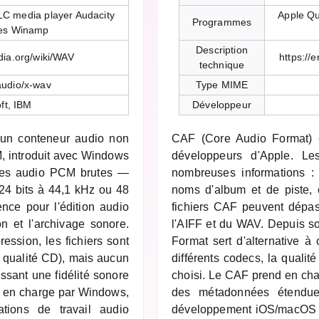
C media player Audacity
Apple Qu
Programmes
nes Winamp
Description
edia.org/wiki/WAV
https://
technique
audio/x-wav
Type MIME
ft, IBM
Développeur
un conteneur audio non
CAF (Core Audio Format) e
, introduit avec Windows
développeurs d'Apple. Le
ées audio PCM brutes —
nombreuses informations :
24 bits à 44,1 kHz ou 48
noms d'album et de piste, e
nce pour l'édition audio
fichiers CAF peuvent dépass
on et l'archivage sonore.
l'AIFF et du WAV. Depuis so
sion, les fichiers sont
Format sert d'alternative à 
 qualité CD), mais aucun
différents codecs, la quali
issant une fidélité sonore
choisi. Le CAF prend en cha
s en charge par Windows,
des métadonnées étendues
tions de travail audio
développement iOS/macOS et