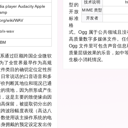
技术说明
h
型的
a player Audacity Apple
MIME 类型
开放
namp
开发者
标准
.org/wiki/WAV
格
o/x-wav
式。Ogg 属于公共领域且
高质量数字多媒体文件。任
 IBM
Ogg 文件里可包含声音信
质量层级效果的乐音，如中
式同样系通过巨额跨国企业微软
生极小消耗情况。
为了全世界最早作为高规
文件类目的确切定位定性所
、日常说话的口音语音和多
评价判断其地位和现况已通
段的境地，因为所形成产生
源，这是主要的致使缘由因
的高保留，被提取切分出的
横跨波段幅度表现（高达八
多数使用该主操作系统的电
自身拥戴的预定设定发出传