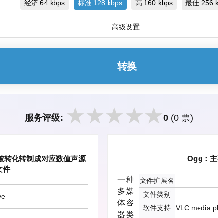
经济 64 kbps
标准 128 kbps
高 160 kbps
最佳 256 k
高级设置
转换
服务评级:
0
(0 票)
用以存储已被转化转制成对应数值声源
Ogg：
文件
一种
文件扩展名
多媒
文件类别
ve
体容
软件支持
VLC media pl
器类