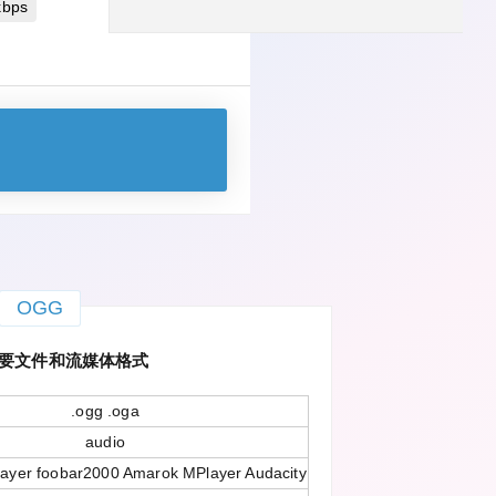
bps
OGG
主要文件和流媒体格式
.ogg .oga
audio
ayer foobar2000 Amarok MPlayer Audacity