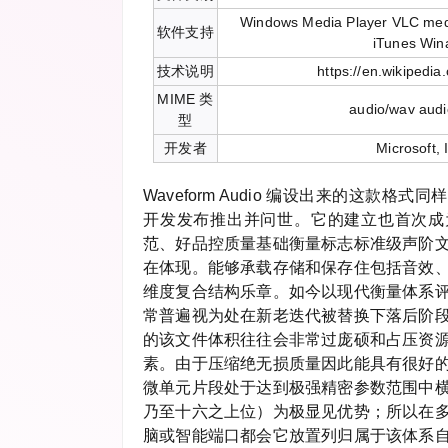
Windows Media Player VLC medi
软件支持
iTunes Wi
技术说明
https://en.wikipedia
MIME 类
audio/wav audi
型
开发者
Microsoft,
Waveform Audio 编设出来的这款格
开发发布推出并问世。它的建立也首次成
范、好品控质量基础衡量标志标准级声阶
在体现。能够承载存储和保存住包括音效
维度复合结构乐章。如今以现代衡量体系
常普遍视为处在新老迭代被替换下落后阶
的该文件体积往往会非常过庞硕和占压资
素。由于压缩绝无损质量因此能具有很好
微单元片段处于达到极强精密参数范围中
乃至十六之上位）为极显见优势；所以在
脑或智能端口都会它放置列归属于该体系