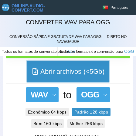
ONLINE-AUDIO-
Português
CONVERT.COM
CONVERTER WAV PARA OGG
CANCELAR
CONVERSÃO RÁPIDA E GRATUITA DE WAV PARA OGG — DIRETO NO
NAVEGADOR
WAV
OGG
Todos os formatos de conversão para
Todos os formatos de conversão para
Abrir archivos (<5Gb)
to
WAV
OGG
Econômico 64 kbps
Padrão 128 kbps
Bom 160 kbps
Melhor 256 kbps