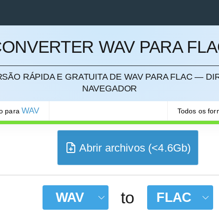
CONVERTER WAV PARA FLA
SÃO RÁPIDA E GRATUITA DE WAV PARA FLAC — DI
ELAR
NAVEGADOR
WAV
ão para
Todos os fo
Abrir archivos (<4.6Gb)
to
WAV
FLAC