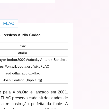
FLAC
 Lossless Audio Codec
.flac
audio
ayer foobar2000 Audacity Amarok Banshee
tps://en.wikipedia.org/wiki/FLAC
audio/flac audio/x-flac
Josh Coalson (Xiph.Org)
do pela Xiph.Org e lançado em 2001.
 FLAC preserva cada bit dos dados de
o a reconstrução perfeita da fonte. A