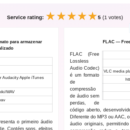
Service rating:
5
(1 votes)
mato para armazenar
FLAC — Free
alizado
FLAC (Free
Lossless
Audio Codec)
VLC media pl
é um formato
 Audacity Apple iTunes
ht
de
compressão
wiki/WAV
de áudio sem
wav
perdas, de
código aberto, desenvolvi
Diferente do MP3 ou AAC, o
resenta o primeiro áudio
áudio originais, permitind
de. Contém sons, efeitos