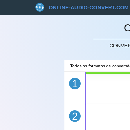
ONLINE-AUDIO-CONVERT.COM
CONVER
CANC
Todos os formatos de convers
1
2