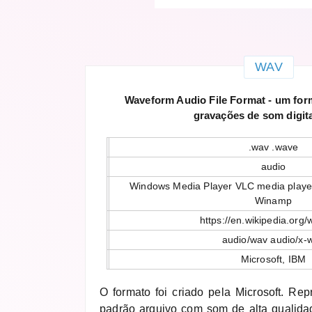
WAV
Waveform Audio File Format - um for
gravações de som digit
.wav .wave
audio
Windows Media Player VLC media player
Winamp
https://en.wikipedia.org/
audio/wav audio/x-
Microsoft, IBM
O formato foi criado pela Microsoft. Rep
padrão arquivo com som de alta qualida