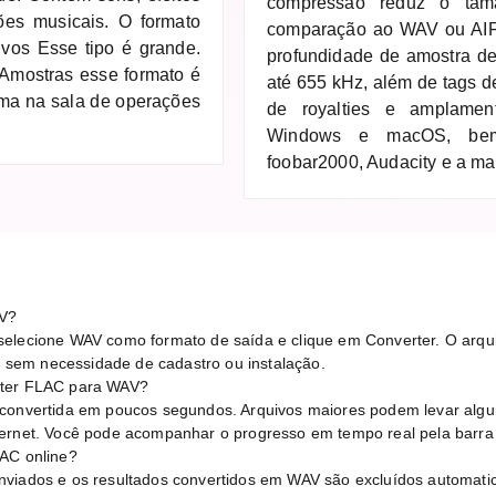
compressão reduz o ta
es musicais. O formato
comparação ao WAV ou AIFF
ivos Esse tipo é grande.
profundidade de amostra de
Amostras esse formato é
até 655 kHz, além de tags d
ema na sala de operações
de royalties e amplamen
Windows e macOS, bem
foobar2000, Audacity e a mai
V?
elecione WAV como formato de saída e clique em Converter. O arqui
sem necessidade de cadastro ou instalação.
rter FLAC para WAV?
 convertida em poucos segundos. Arquivos maiores podem levar al
ternet. Você pode acompanhar o progresso em tempo real pela barra
LAC online?
nviados e os resultados convertidos em WAV são excluídos automati