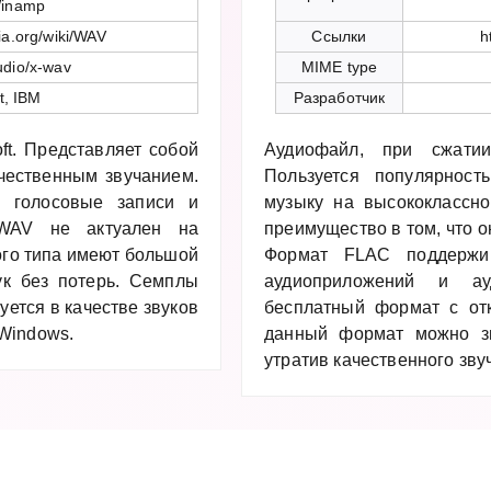
Winamp
dia.org/wiki/WAV
Ссылки
h
udio/x-wav
MIME type
t, IBM
Разработчик
ft. Представляет собой
Аудиофайл, при сжатии
чественным звучанием.
Пользуется популярнос
, голосовые записи и
музыку на высококлассно
 WAV не актуален на
преимущество в том, что о
ого типа имеют большой
Формат FLAC поддержив
ук без потерь. Семплы
аудиоприложений и ау
зуется в качестве звуков
бесплатный формат с от
Windows.
данный формат можно зн
утратив качественного зв