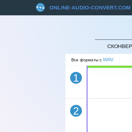
ONLINE-AUDIO-CONVERT.COM
ОТМЕ
СКОНВЕР
WAV
Все форматы с
1
2