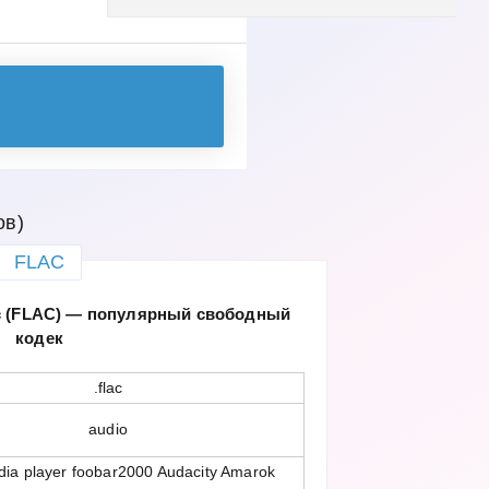
ов)
FLAC
ec (FLAC) — популярный свободный
кодек
.flac
audio
ia player foobar2000 Audacity Amarok