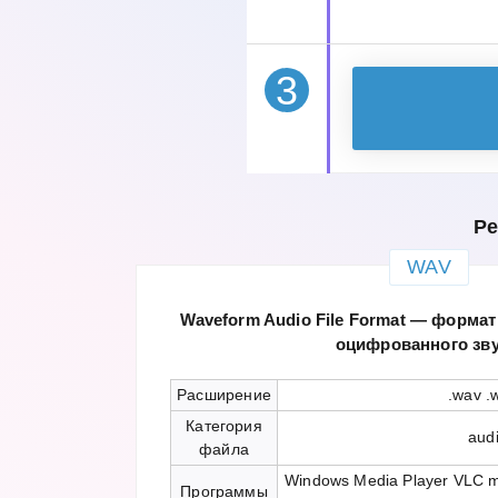
3
Ре
WAV
Waveform Audio File Format — формат
оцифрованного зву
Расширение
.wav .
Категория
aud
файла
Windows Media Player VLC me
Программы