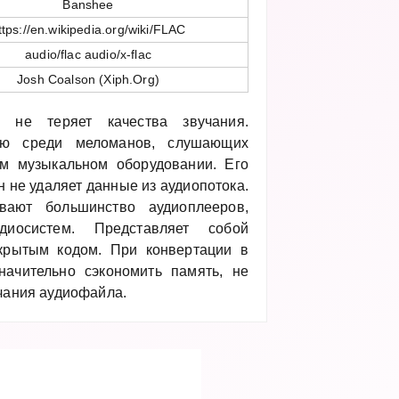
Banshee
ttps://en.wikipedia.org/wiki/FLAC
audio/flac audio/x-flac
Josh Coalson (Xiph.Org)
 не теряет качества звучания.
тью среди меломанов, слушающих
м музыкальном оборудовании. Его
н не удаляет данные из аудиопотока.
ают большинство аудиоплееров,
диосистем. Представляет собой
крытым кодом. При конвертации в
ачительно сэкономить память, не
учания аудиофайла.