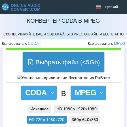
ONLINE-AUDIO-
Русский
CONVERT.COM
КОНВЕРТЕР CDDA В MPEG
ОТМЕНИТЬ
СКОНВЕРТИРУЙТЕ ВАШИ CDDA ФАЙЛЫ В MPEG ОНЛАЙН И БЕСПЛАТНО
CDDA
MPEG
Все форматы с
Все форматы с
Выбрать файл (<5Gb)
в
CDDA
MPEG
Исходное
HD 1080p 1920x1080
HD 720p 1280x720
360p 640x360