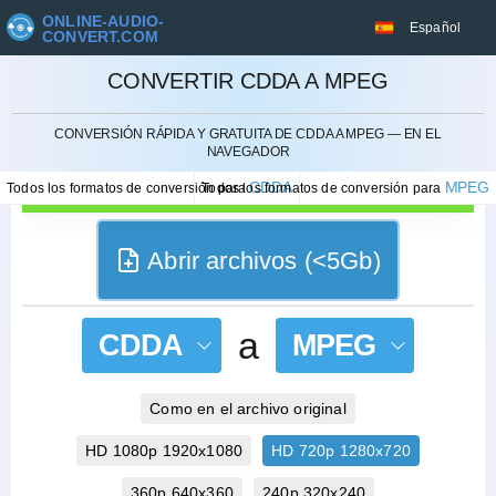
ONLINE-AUDIO-
Español
CONVERT.COM
CONVERTIR CDDA A MPEG
CANCELAR
CONVERSIÓN RÁPIDA Y GRATUITA DE CDDA A MPEG — EN EL
NAVEGADOR
CDDA
MPEG
Todos los formatos de conversión para
Todos los formatos de conversión para
Abrir archivos (<5Gb)
a
CDDA
MPEG
Como en el archivo original
HD 1080p 1920x1080
HD 720p 1280x720
360p 640x360
240p 320x240