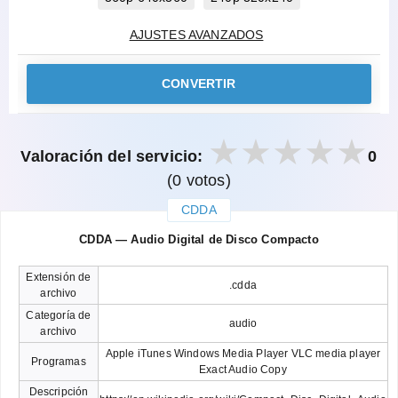
AJUSTES AVANZADOS
CONVERTIR
Valoración del servicio:
0
(0 votos)
CDDA
закрыть
CDDA — Audio Digital de Disco Compacto
Extensión de
.cdda
archivo
Categoría de
audio
archivo
Apple iTunes Windows Media Player VLC media player
Programas
Exact Audio Copy
Descripción