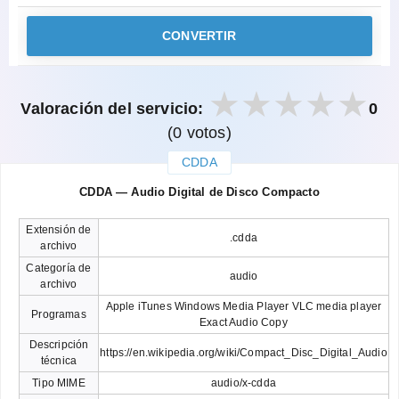
CONVERTIR
Valoración del servicio:
0
(0 votos)
CDDA
закрыть
CDDA — Audio Digital de Disco Compacto
Extensión de
.cdda
archivo
Categoría de
audio
archivo
Apple iTunes Windows Media Player VLC media player
Programas
Exact Audio Copy
Descripción
https://en.wikipedia.org/wiki/Compact_Disc_Digital_Audio
técnica
Tipo MIME
audio/x-cdda