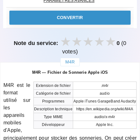
PARAMÈTRES AVANCÉS
CONVERTIR
Note du service:
0
(0
votes)
M4R
закрыть
M4R — Fichier de Sonnerie Apple iOS
M4R est le
Extension de fichier
.m4r
format
Catégorie de fichier
audio
utilisé sur
Programmes
Apple iTunes GarageBand Audacity
les
Description technique
https://en.wikipedia.org/wiki/M4A
appareils
Type MIME
audio/x-m4r
mobiles
Développeur
Apple Inc.
d'Apple,
principalement pour stocker des sonneries. On peut créer