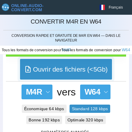
ONLINE-AUDIO-
Français
CONVERT.COM
CONVERTIR M4R EN W64
ANNULER
CONVERSION RAPIDE ET GRATUITE DE M4R EN W64 — DANS LE
NAVIGATEUR
M4R
W64
Tous les formats de conversion pour
Tous les formats de conversion pour
Ouvrir des fichiers (<5Gb)
vers
M4R
W64
Économique 64 kbps
Standard 128 kbps
Bonne 192 kbps
Optimale 320 kbps