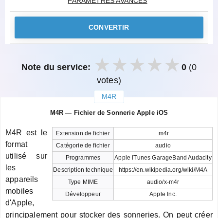
PARAMÈTRES AVANCÉS
CONVERTIR
Note du service:
0
(0
votes)
M4R
закрыть
M4R — Fichier de Sonnerie Apple iOS
M4R est le
Extension de fichier
.m4r
format
Catégorie de fichier
audio
utilisé sur
Programmes
Apple iTunes GarageBand Audacity
les
Description technique
https://en.wikipedia.org/wiki/M4A
appareils
Type MIME
audio/x-m4r
mobiles
Développeur
Apple Inc.
d'Apple,
principalement pour stocker des sonneries. On peut créer