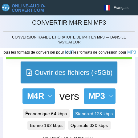
ONLINE-AUDIO-
Français
CONVERT.COM
CONVERTIR M4R EN MP3
ANNULER
CONVERSION RAPIDE ET GRATUITE DE M4R EN MP3 — DANS LE
NAVIGATEUR
M4R
MP3
Tous les formats de conversion pour
Tous les formats de conversion pour
Ouvrir des fichiers (<5Gb)
vers
M4R
MP3
Économique 64 kbps
Standard 128 kbps
Bonne 192 kbps
Optimale 320 kbps