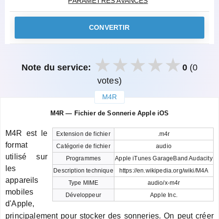
PARAMÈTRES AVANCÉS
CONVERTIR
Note du service:
0
(0
votes)
M4R
закрыть
M4R — Fichier de Sonnerie Apple iOS
M4R est le
Extension de fichier
.m4r
format
Catégorie de fichier
audio
utilisé sur
Programmes
Apple iTunes GarageBand Audacity
les
Description technique
https://en.wikipedia.org/wiki/M4A
appareils
Type MIME
audio/x-m4r
mobiles
Développeur
Apple Inc.
d'Apple,
principalement pour stocker des sonneries. On peut créer