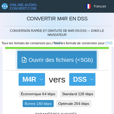
ONLINE-AUDIO-
Français
CONVERT.COM
CONVERTIR M4R EN DSS
ANNULER
CONVERSION RAPIDE ET GRATUITE DE M4R EN DSS — DANS LE
NAVIGATEUR
M4R
DSS
Tous les formats de conversion pour
Tous les formats de conversion pour
Ouvrir des fichiers (<5Gb)
vers
M4R
DSS
Économique 64 kbps
Standard 128 kbps
Bonne 160 kbps
Optimale 256 kbps