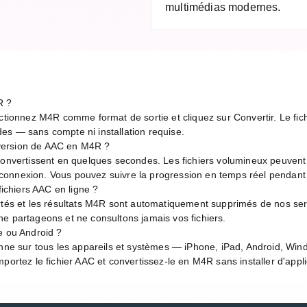
multimédias modernes.
R ?
ctionnez M4R comme format de sortie et cliquez sur Convertir. Le fich
es — sans compte ni installation requise.
version de AAC en M4R ?
 convertissent en quelques secondes. Les fichiers volumineux peuven
de connexion. Vous pouvez suivre la progression en temps réel pendant
fichiers AAC en ligne ?
rtés et les résultats M4R sont automatiquement supprimés de nos ser
e partageons et ne consultons jamais vos fichiers.
e ou Android ?
onne sur tous les appareils et systèmes — iPhone, iPad, Android, Wi
portez le fichier AAC et convertissez-le en M4R sans installer d'appli