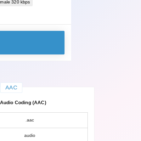
imale 320 kbps
AAC
Audio Coding (AAC)
.aac
audio