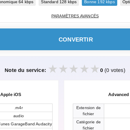
onomique 64 kbps
Standard 128 kbps
Bonne 192 kbps
Opt
PARAMÈTRES AVANCÉS
CONVERTIR
Note du service:
0
(0 votes)
 Apple iOS
Advanced 
.m4r
Extension de
fichier
audio
Catégorie de
Tunes GarageBand Audacity
fichier