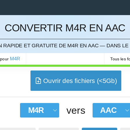
CONVERTIR M4R EN AAC
LER
 RAPIDE ET GRATUITE DE M4R EN AAC — DANS LE
M4R
 pour
Tous les 
Ouvrir des fichiers (<5Gb)
vers
M4R
AAC