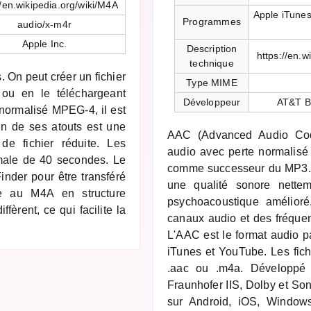
//en.wikipedia.org/wiki/M4A
Apple iTune
Programmes
audio/x-m4r
Apple Inc.
Description
https://en.
technique
 On peut créer un fichier
Type MIME
 ou en le téléchargeant
Développeur
AT&T Be
 normalisé MPEG-4, il est
n de ses atouts est une
AAC (Advanced Audio Cod
de fichier réduite. Les
audio avec perte normalis
male de 40 secondes. Le
comme successeur du MP3. A 
inder pour être transféré
une qualité sonore nette
ue au M4A en structure
psychoacoustique amélioré
iffèrent, ce qui facilite la
canaux audio et des fréque
L'AAC est le format audio pa
iTunes et YouTube. Les fichi
.aac ou .m4a. Développé 
Fraunhofer IIS, Dolby et Son
sur Android, iOS, Windows