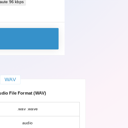
aute 96 kbps
WAV
dio File Format (WAV)
.wav .wave
audio