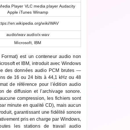
edia Player VLC media player Audacity
Apple iTunes Winamp
ttps://en.wikipedia.org/wiki/WAV
audio/wav audio/x-wav
Microsoft, IBM
Format) est un conteneur audio non
rosoft et IBM, introduit avec Windows
ke des données audio PCM brutes —
ons de 16 ou 24 bits à 44,1 kHz ou 48
mat de référence pour l'édition audio
on de diffusion et l'archivage sonore.
ucune compression, les fichiers sont
par minute en qualité CD), mais aucun
roduit, garantissant une fidélité sonore
ativement pris en charge par Windows,
utes les stations de travail audio