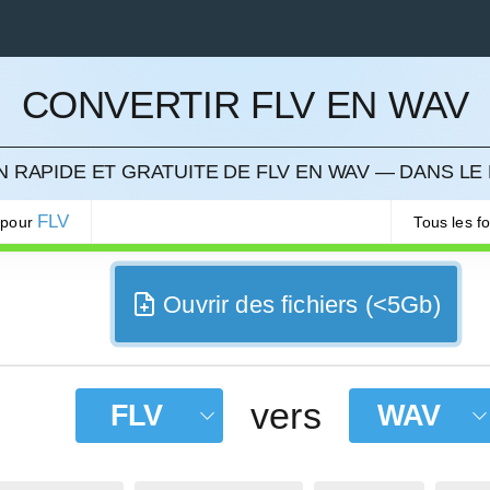
CONVERTIR FLV EN WAV
LER
 RAPIDE ET GRATUITE DE FLV EN WAV — DANS LE
FLV
 pour
Tous les f
Ouvrir des fichiers (<5Gb)
vers
FLV
WAV