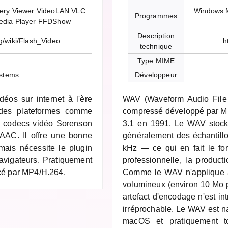
lery Viewer VideoLAN VLC
Windows M
Programmes
edia Player FFDShow
Description
rg/wiki/Flash_Video
h
technique
Type MIME
stems
Développeur
déos sur internet à l'ère
WAV (Waveform Audio File 
 des plateformes comme
compressé développé par Mic
es codecs vidéo Sorenson
3.1 en 1991. Le WAV stoc
AC. Il offre une bonne
généralement des échantill
mais nécessite le plugin
kHz — ce qui en fait le for
avigateurs. Pratiquement
professionnelle, la producti
acé par MP4/H.264.
Comme le WAV n'applique a
volumineux (environ 10 Mo 
artefact d'encodage n'est int
irréprochable. Le WAV est n
macOS et pratiquement to