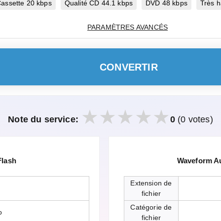
assette 20 kbps
Qualité CD 44.1 kbps
DVD 48 kbps
Très h
PARAMÈTRES AVANCÉS
CONVERTIR
Note du service:
0
(0 votes)
Flash
Waveform Au
Extension de
fichier
Catégorie de
o
fichier