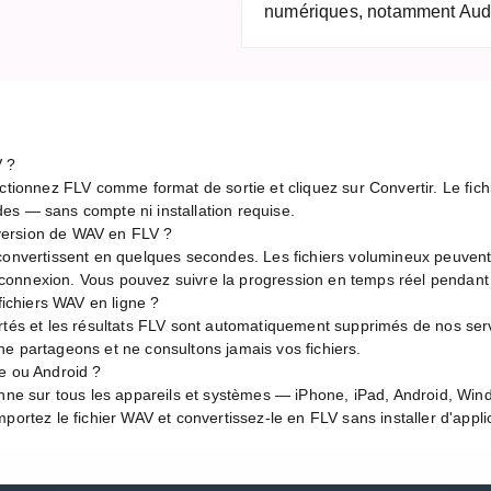
numériques, notamment Audac
 ?
ctionnez FLV comme format de sortie et cliquez sur Convertir. Le fichi
es — sans compte ni installation requise.
version de WAV en FLV ?
 convertissent en quelques secondes. Les fichiers volumineux peuven
de connexion. Vous pouvez suivre la progression en temps réel pendant
 fichiers WAV en ligne ?
rtés et les résultats FLV sont automatiquement supprimés de nos serv
e partageons et ne consultons jamais vos fichiers.
e ou Android ?
onne sur tous les appareils et systèmes — iPhone, iPad, Android, Wi
portez le fichier WAV et convertissez-le en FLV sans installer d'appli