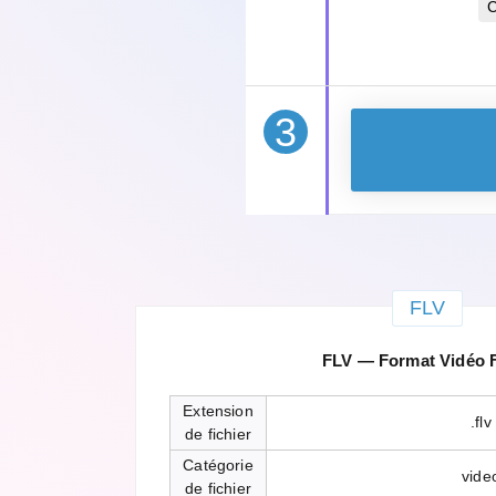
C
3
FLV
FLV — Format Vidéo 
Extension
.flv
de fichier
Catégorie
vide
de fichier